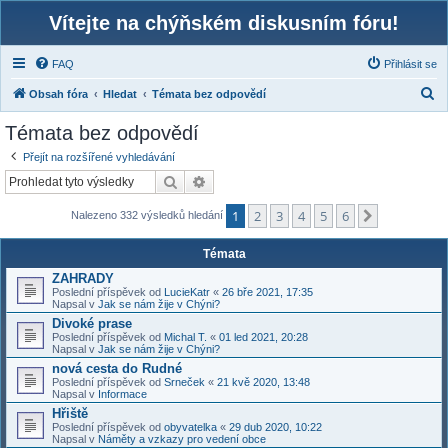
Vítejte na chýňském diskusním fóru!
FAQ
Přihlásit se
H
Obsah fóra
Hledat
Témata bez odpovědí
l
Témata bez odpovědí
e
Přejít na rozšířené vyhledávání
d
Hledat
Pokročilé hledání
a
1
2
3
4
5
6
t
Další
Nalezeno 332 výsledků hledání
Témata
ZAHRADY
Poslední příspěvek od
LucieKatr
«
26 bře 2021, 17:35
Napsal v
Jak se nám žije v Chýni?
Divoké prase
Poslední příspěvek od
Michal T.
«
01 led 2021, 20:28
Napsal v
Jak se nám žije v Chýni?
nová cesta do Rudné
Poslední příspěvek od
Srneček
«
21 kvě 2020, 13:48
Napsal v
Informace
Hřiště
Poslední příspěvek od
obyvatelka
«
29 dub 2020, 10:22
Napsal v
Náměty a vzkazy pro vedení obce