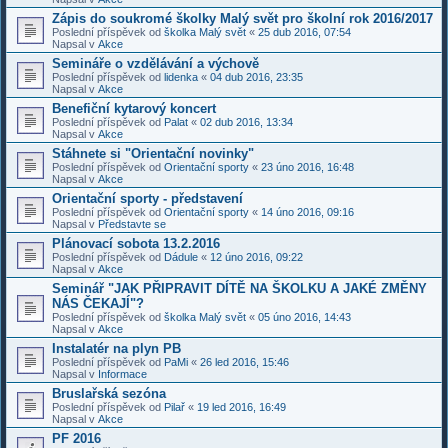
Zápis do soukromé školky Malý svět pro školní rok 2016/2017
Poslední příspěvek od
školka Malý svět
«
25 dub 2016, 07:54
Napsal v
Akce
Semináře o vzdělávání a výchově
Poslední příspěvek od
lidenka
«
04 dub 2016, 23:35
Napsal v
Akce
Benefiční kytarový koncert
Poslední příspěvek od
Palat
«
02 dub 2016, 13:34
Napsal v
Akce
Stáhnete si "Orientační novinky"
Poslední příspěvek od
Orientační sporty
«
23 úno 2016, 16:48
Napsal v
Akce
Orientační sporty - představení
Poslední příspěvek od
Orientační sporty
«
14 úno 2016, 09:16
Napsal v
Představte se
Plánovací sobota 13.2.2016
Poslední příspěvek od
Dádule
«
12 úno 2016, 09:22
Napsal v
Akce
Seminář "JAK PŘIPRAVIT DÍTĚ NA ŠKOLKU A JAKÉ ZMĚNY
NÁS ČEKAJÍ"?
Poslední příspěvek od
školka Malý svět
«
05 úno 2016, 14:43
Napsal v
Akce
Instalatér na plyn PB
Poslední příspěvek od
PaMi
«
26 led 2016, 15:46
Napsal v
Informace
Bruslařská sezóna
Poslední příspěvek od
Pilař
«
19 led 2016, 16:49
Napsal v
Akce
PF 2016