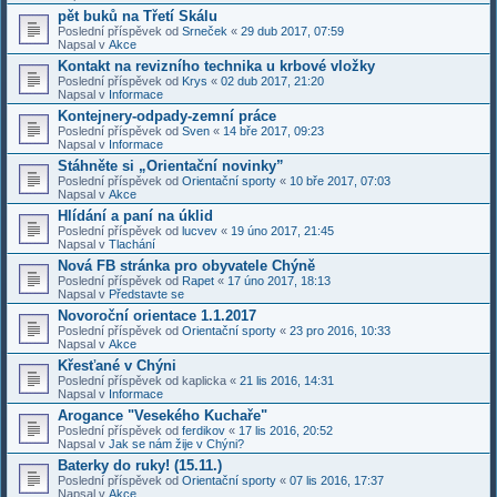
pět buků na Třetí Skálu
Poslední příspěvek od
Srneček
«
29 dub 2017, 07:59
Napsal v
Akce
Kontakt na revizního technika u krbové vložky
Poslední příspěvek od
Krys
«
02 dub 2017, 21:20
Napsal v
Informace
Kontejnery-odpady-zemní práce
Poslední příspěvek od
Sven
«
14 bře 2017, 09:23
Napsal v
Informace
Stáhněte si „Orientační novinky”
Poslední příspěvek od
Orientační sporty
«
10 bře 2017, 07:03
Napsal v
Akce
Hlídání a paní na úklid
Poslední příspěvek od
lucvev
«
19 úno 2017, 21:45
Napsal v
Tlachání
Nová FB stránka pro obyvatele Chýně
Poslední příspěvek od
Rapet
«
17 úno 2017, 18:13
Napsal v
Představte se
Novoroční orientace 1.1.2017
Poslední příspěvek od
Orientační sporty
«
23 pro 2016, 10:33
Napsal v
Akce
Křesťané v Chýni
Poslední příspěvek od
kaplicka
«
21 lis 2016, 14:31
Napsal v
Informace
Arogance "Vesekého Kuchaře"
Poslední příspěvek od
ferdikov
«
17 lis 2016, 20:52
Napsal v
Jak se nám žije v Chýni?
Baterky do ruky! (15.11.)
Poslední příspěvek od
Orientační sporty
«
07 lis 2016, 17:37
Napsal v
Akce