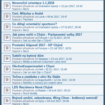
Novoroční orientace 1.1.2018
Poslední příspěvek od
Orientační sporty
«
12 pro 2017, 10:42
Napsal v
Akce
Cert, Mikulas a Andel
Poslední příspěvek od
Lucie
«
09 lis 2017, 19:47
Napsal v
Tlachání
Co dělají orientační sportovci?
Poslední příspěvek od
Orientační sporty
«
27 říj 2017, 18:46
Napsal v
Akce
Jak jsme volili v Chýni - Parlamentní volby 2017
Poslední příspěvek od
Forsyte
«
21 říj 2017, 20:33
Napsal v
Jak se nám žije v Chýni?
Poslední šlápnutí 2017 - GP Chýně
Poslední příspěvek od
Forsyte
«
22 zář 2017, 18:51
Napsal v
Akce
Satelit na bytový dům
Poslední příspěvek od
Seppepr
«
23 srp 2017, 11:02
Napsal v
Média a internet vzduchem i pod zemí
Obchod/supermarket v Chyni
Poslední příspěvek od
Hell
«
30 črc 2017, 15:48
Napsal v
Jak se nám žije v Chýni?
Točna a zastávka v ulici Ke Skále
Poslední příspěvek od
bugynka59
«
12 čer 2017, 16:39
Napsal v
Náměty a vzkazy pro vedení obce
LDS Rezidence Nová Chýně
Poslední příspěvek od
Batáta
«
26 kvě 2017, 00:22
Napsal v
Nové lokality
Bojové umění, sebeobrana, Wing Chun - květnový seminář
Poslední příspěvek od
Syhy
«
04 kvě 2017, 20:46
Napsal v
Akce