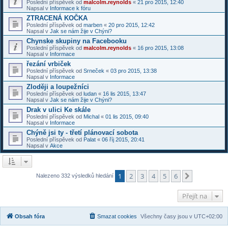
Poslední příspěvek od
malcolm.reynolds
«
21 pro 2015, 12:40
Napsal v
Informace k fóru
ZTRACENÁ KOČKA
Poslední příspěvek od
marben
«
20 pro 2015, 12:42
Napsal v
Jak se nám žije v Chýni?
Chynske skupiny na Facebooku
Poslední příspěvek od
malcolm.reynolds
«
16 pro 2015, 13:08
Napsal v
Informace
řezání vrbiček
Poslední příspěvek od
Srneček
«
03 pro 2015, 13:38
Napsal v
Informace
Zloději a loupežníci
Poslední příspěvek od
ludan
«
16 lis 2015, 13:47
Napsal v
Jak se nám žije v Chýni?
Drak v ulici Ke skále
Poslední příspěvek od
Michal
«
01 lis 2015, 09:40
Napsal v
Informace
Chýně jsi ty - třetí plánovací sobota
Poslední příspěvek od
Palat
«
06 říj 2015, 20:41
Napsal v
Akce
1
2
3
4
5
6
Další
Nalezeno 332 výsledků hledání
Přejít na
Obsah fóra
Smazat cookies
Všechny časy jsou v
UTC+02:00