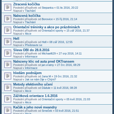
Ztracená kočička
Poslední příspěvek od
Stepanka
«
01 lis 2016, 20:22
Napsal v
Tlachání
Nalezená kočička
Poslední příspěvek od
Borovice
«
15 říj 2016, 21:14
Napsal v
Tlachání
Orientační tréninky a akce po prázdninách
Poslední příspěvek od
Orientační sporty
«
15 zář 2016, 21:37
Napsal v
Akce
Hell
Poslední příspěvek od
Hell
«
08 zář 2016, 12:55
Napsal v
Představte se
Sleva OBI do 28.8.2016
Poslední příspěvek od
Michael629
«
27 srp 2016, 14:11
Napsal v
Informace
Nalezeny klic od auta pred OKTransem
Poslední příspěvek od
jan.vratny
«
27 črc 2016, 08:29
Napsal v
Informace
hledám podnájem
Poslední příspěvek od
Jana M
«
19 črc 2016, 21:32
Napsal v
Jak se nám žije v Chýni?
Metody efektivního učení
Poslední příspěvek od
Dádule
«
11 kvě 2016, 08:28
Napsal v
Akce
Zážitková orientace 1.6.2016
Poslední příspěvek od
Orientační sporty
«
05 kvě 2016, 21:03
Napsal v
Akce
Kačák a jeho nové meandry
Poslední příspěvek od
Srneček
«
03 kvě 2016, 21:51
Napsal v
Akce