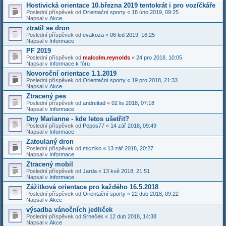
Hostivická orientace 10.března 2019 tentokrát i pro vozíčkáře
Poslední příspěvek od
Orientační sporty
«
18 úno 2019, 09:25
Napsal v
Akce
ztratil se dron
Poslední příspěvek od
evakoza
«
06 led 2019, 16:25
Napsal v
Informace
PF 2019
Poslední příspěvek od
malcolm.reynolds
«
24 pro 2018, 10:05
Napsal v
Informace k fóru
Novoroční orientace 1.1.2019
Poslední příspěvek od
Orientační sporty
«
19 pro 2018, 21:33
Napsal v
Akce
Ztracený pes
Poslední příspěvek od
andreitad
«
02 lis 2018, 07:18
Napsal v
Informace
Dny Marianne - kde letos ušetřit?
Poslední příspěvek od
Pepos77
«
14 zář 2018, 09:49
Napsal v
Informace
Zatoulaný dron
Poslední příspěvek od
micziko
«
13 zář 2018, 20:27
Napsal v
Informace
Ztracený mobil
Poslední příspěvek od
Jarda
«
13 kvě 2018, 21:51
Napsal v
Informace
Zážitková orientace pro každého 16.5.2018
Poslední příspěvek od
Orientační sporty
«
22 dub 2018, 09:22
Napsal v
Akce
výsadba vánočních jedliček
Poslední příspěvek od
Srneček
«
12 dub 2018, 14:38
Napsal v
Akce