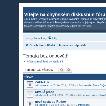
Vítejte na chýňském diskusním fóru
Jak z názvu vyplývá je určené všem stávajícím i budoucím obyvatelům
debatu a sdílení informací. Máte jedinečnou možnost jej svými příspěvk
Názory zde nejsou nikým cenzurovány a jsou velmi vítané.
Rychlé odkazy
FAQ
Obsah fóra
Hledat
Témata bez odpovědí
Témata bez odpovědí
Přejít na rozšířené vyhledávání
Hledat
Pokročilé hledání
TÉMATA
ZAHRADY
od
LucieKatr
»
26 bře 2021, 17:35
» v
Jak se nám žije v Chýn
Divoké prase
od
Michal T.
»
01 led 2021, 20:28
» v
Jak se nám žije v Chýni
nová cesta do Rudné
od
Srneček
»
21 kvě 2020, 13:48
» v
Informace