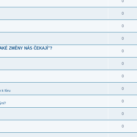
0
0
0
0
JAKÉ ZMĚNY NÁS ČEKAJÍ"?
0
0
0
0
 k fóru
0
ýni?
0
0