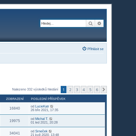
Hledat
Pokročilé hledání
Přihlásit se
1
2
3
4
5
6
Další
Nalezeno 332 výsledků hledání
ZOBRAZENÍ
POSLEDNÍ PŘÍSPĚVEK
od
LucieKatr
16840
26 bře 2021, 17:35
od
Michal T.
19975
01 led 2021, 20:28
od
Srneček
34041
21 kvě 2020, 13:48