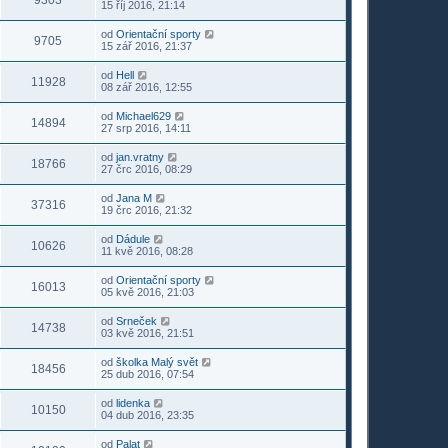
9303
15 říj 2016, 21:14
od
Orientační sporty
9705
15 zář 2016, 21:37
od
Hell
11928
08 zář 2016, 12:55
od
Michael629
14894
27 srp 2016, 14:11
od
jan.vratny
18766
27 črc 2016, 08:29
od
Jana M
37316
19 črc 2016, 21:32
od
Dádule
10626
11 kvě 2016, 08:28
od
Orientační sporty
16013
05 kvě 2016, 21:03
od
Srneček
14738
03 kvě 2016, 21:51
od
školka Malý svět
18456
25 dub 2016, 07:54
od
lidenka
10150
04 dub 2016, 23:35
od
Palat