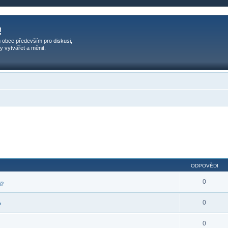
!
 obce především pro diskusi,
y vytvářet a měnit.
ODPOVĚDI
0
i?
0
?
0