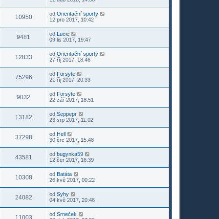
od
Orientační sporty
10950
12 pro 2017, 10:42
od
Lucie
9481
09 lis 2017, 19:47
od
Orientační sporty
12833
27 říj 2017, 18:46
od
Forsyte
75296
21 říj 2017, 20:33
od
Forsyte
9032
22 zář 2017, 18:51
od
Seppepr
13182
23 srp 2017, 11:02
od
Hell
37298
30 črc 2017, 15:48
od
bugynka59
43581
12 čer 2017, 16:39
od
Batáta
10308
26 kvě 2017, 00:22
od
Syhy
24082
04 kvě 2017, 20:46
od
Srneček
11003