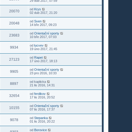
29 dub 2017, 07:59
od
Krys
20070
02 dub 2017, 21:20
od
Sven
20048
14 bře 2017, 09:23
od
Orientační sporty
23683
10 bře 2017, 07:03
od
lucvev
9934
19 úno 2017, 21:45
od
Rapet
27123
17 úno 2017, 18:13
od
Orientační sporty
9905
23 pro 2016, 10:33
od
kaplicka
8897
21 lis 2016, 14:31
od
ferdikov
32654
17 lis 2016, 20:52
od
Orientační sporty
10155
07 lis 2016, 17:37
od
Stepanka
9078
01 lis 2016, 20:22
od
Borovice