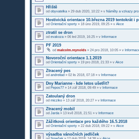
Hřiště
od
obyvatelka
»
29 dub 2020, 10:22
» v
Náměty a vzkazy pro
Hostivická orientace 10.března 2019 tentokrát i 
od
Orientační sporty
»
18 úno 2019, 09:25
» v
Akce
ztratil se dron
od
evakoza
»
06 led 2019, 16:25
» v
Informace
PF 2019
od
malcolm.reynolds
»
24 pro 2018, 10:05
» v
Informace
Novoroční orientace 1.1.2019
od
Orientační sporty
»
19 pro 2018, 21:33
» v
Akce
Ztracený pes
od
andreitad
»
02 lis 2018, 07:18
» v
Informace
Dny Marianne - kde letos ušetřit?
od
Pepos77
»
14 zář 2018, 09:49
» v
Informace
Zatoulaný dron
od
micziko
»
13 zář 2018, 20:27
» v
Informace
Ztracený mobil
od
Jarda
»
13 kvě 2018, 21:51
» v
Informace
Zážitková orientace pro každého 16.5.2018
od
Orientační sporty
»
22 dub 2018, 09:22
» v
Akce
výsadba vánočních jedliček
od
Srneček
»
12 dub 2018, 14:38
» v
Akce