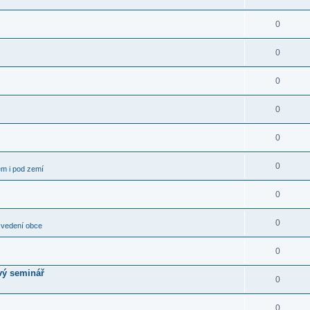
0
0
0
0
0
0
em i pod zemí
0
0
 vedení obce
0
vý seminář
0
0