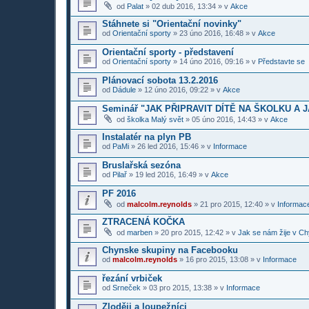
od
Palat
»
02 dub 2016, 13:34
» v
Akce
Stáhnete si "Orientační novinky"
od
Orientační sporty
»
23 úno 2016, 16:48
» v
Akce
Orientační sporty - představení
od
Orientační sporty
»
14 úno 2016, 09:16
» v
Představte se
Plánovací sobota 13.2.2016
od
Dádule
»
12 úno 2016, 09:22
» v
Akce
Seminář "JAK PŘIPRAVIT DÍTĚ NA ŠKOLKU A 
od
školka Malý svět
»
05 úno 2016, 14:43
» v
Akce
Instalatér na plyn PB
od
PaMi
»
26 led 2016, 15:46
» v
Informace
Bruslařská sezóna
od
Pilař
»
19 led 2016, 16:49
» v
Akce
PF 2016
od
malcolm.reynolds
»
21 pro 2015, 12:40
» v
Informace
ZTRACENÁ KOČKA
od
marben
»
20 pro 2015, 12:42
» v
Jak se nám žije v Ch
Chynske skupiny na Facebooku
od
malcolm.reynolds
»
16 pro 2015, 13:08
» v
Informace
řezání vrbiček
od
Srneček
»
03 pro 2015, 13:38
» v
Informace
Zloději a loupežníci