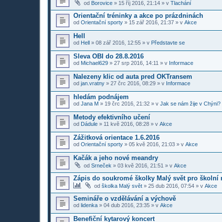
od
Borovice
»
15 říj 2016, 21:14
» v
Tlachání
Orientační tréninky a akce po prázdninách
od
Orientační sporty
»
15 zář 2016, 21:37
» v
Akce
Hell
od
Hell
»
08 zář 2016, 12:55
» v
Představte se
Sleva OBI do 28.8.2016
od
Michael629
»
27 srp 2016, 14:11
» v
Informace
Nalezeny klic od auta pred OKTransem
od
jan.vratny
»
27 črc 2016, 08:29
» v
Informace
hledám podnájem
od
Jana M
»
19 črc 2016, 21:32
» v
Jak se nám žije v Chýni?
Metody efektivního učení
od
Dádule
»
11 kvě 2016, 08:28
» v
Akce
Zážitková orientace 1.6.2016
od
Orientační sporty
»
05 kvě 2016, 21:03
» v
Akce
Kačák a jeho nové meandry
od
Srneček
»
03 kvě 2016, 21:51
» v
Akce
Zápis do soukromé školky Malý svět pro školní 
od
školka Malý svět
»
25 dub 2016, 07:54
» v
Akce
Semináře o vzdělávání a výchově
od
lidenka
»
04 dub 2016, 23:35
» v
Akce
Benefiční kytarový koncert