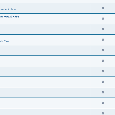
0
 vedení obce
pro vozíčkáře
0
0
0
 k fóru
0
0
0
0
0
0
0