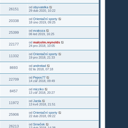
od
obyvatelka
26151
29 dub 2020, 10:22
od
Orientační sporty
20338
18 úno 2019, 09:25
od
evakoza
25399
06 led 2019, 16:25
od
malcolm.reynolds
22177
24 pro 2018, 10:05
od
Orientační sporty
11332
19 pro 2018, 21:33
od
andreitad
8693
02 lis 2018, 07:18
od
Pepos77
22709
14 zář 2018, 09:49
od
micziko
8457
13 zář 2018, 20:27
od
Jarda
11972
13 kvě 2018, 21:51
od
Orientační sporty
25906
22 dub 2018, 09:22
od
Srneček
26213
12 dub 2018, 14:38