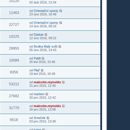
10120
02 dub 2016, 13:34
od
Orientační sporty
11463
23 úno 2016, 16:48
od
Orientační sporty
22727
14 úno 2016, 09:16
od
Dádule
10225
12 úno 2016, 09:22
od
školka Malý svět
29955
05 úno 2016, 14:43
od
PaMi
10089
26 led 2016, 15:46
od
Pilař
9359
19 led 2016, 16:49
od
malcolm.reynolds
53212
21 pro 2015, 12:40
od
marben
27682
20 pro 2015, 12:42
od
malcolm.reynolds
31770
16 pro 2015, 13:08
od
Srneček
9518
03 pro 2015, 13:38
od
ludan