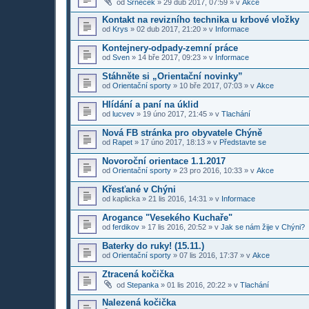
od
Srneček
»
29 dub 2017, 07:59
» v
Akce
Kontakt na revizního technika u krbové vložky
od
Krys
»
02 dub 2017, 21:20
» v
Informace
Kontejnery-odpady-zemní práce
od
Sven
»
14 bře 2017, 09:23
» v
Informace
Stáhněte si „Orientační novinky”
od
Orientační sporty
»
10 bře 2017, 07:03
» v
Akce
Hlídání a paní na úklid
od
lucvev
»
19 úno 2017, 21:45
» v
Tlachání
Nová FB stránka pro obyvatele Chýně
od
Rapet
»
17 úno 2017, 18:13
» v
Představte se
Novoroční orientace 1.1.2017
od
Orientační sporty
»
23 pro 2016, 10:33
» v
Akce
Křesťané v Chýni
od
kaplicka
»
21 lis 2016, 14:31
» v
Informace
Arogance "Vesekého Kuchaře"
od
ferdikov
»
17 lis 2016, 20:52
» v
Jak se nám žije v Chýni?
Baterky do ruky! (15.11.)
od
Orientační sporty
»
07 lis 2016, 17:37
» v
Akce
Ztracená kočička
od
Stepanka
»
01 lis 2016, 20:22
» v
Tlachání
Nalezená kočička