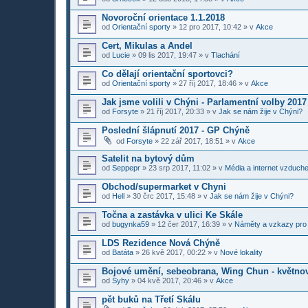
Novoroční orientace 1.1.2018
od
Orientační sporty
»
12 pro 2017, 10:42
» v
Akce
Cert, Mikulas a Andel
od
Lucie
»
09 lis 2017, 19:47
» v
Tlachání
Co dělají orientační sportovci?
od
Orientační sporty
»
27 říj 2017, 18:46
» v
Akce
Jak jsme volili v Chýni - Parlamentní volby 2017
od
Forsyte
»
21 říj 2017, 20:33
» v
Jak se nám žije v Chýni?
Poslední šlápnutí 2017 - GP Chýně
od
Forsyte
»
22 zář 2017, 18:51
» v
Akce
Satelit na bytový dům
od
Seppepr
»
23 srp 2017, 11:02
» v
Média a internet vzduch
Obchod/supermarket v Chyni
od
Hell
»
30 črc 2017, 15:48
» v
Jak se nám žije v Chýni?
Točna a zastávka v ulici Ke Skále
od
bugynka59
»
12 čer 2017, 16:39
» v
Náměty a vzkazy pro
LDS Rezidence Nová Chýně
od
Batáta
»
26 kvě 2017, 00:22
» v
Nové lokality
Bojové umění, sebeobrana, Wing Chun - květno
od
Syhy
»
04 kvě 2017, 20:46
» v
Akce
pět buků na Třetí Skálu