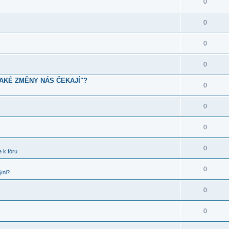
0
0
0
0
JAKÉ ZMĚNY NÁS ČEKAJÍ"?
0
0
0
0
 k fóru
0
ýni?
0
0