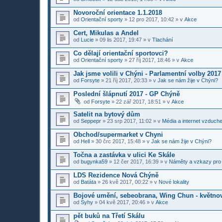
Novoroční orientace 1.1.2018
od
Orientační sporty
»
12 pro 2017, 10:42
» v
Akce
Cert, Mikulas a Andel
od
Lucie
»
09 lis 2017, 19:47
» v
Tlachání
Co dělají orientační sportovci?
od
Orientační sporty
»
27 říj 2017, 18:46
» v
Akce
Jak jsme volili v Chýni - Parlamentní volby 2017
od
Forsyte
»
21 říj 2017, 20:33
» v
Jak se nám žije v Chýni?
Poslední šlápnutí 2017 - GP Chýně
od
Forsyte
»
22 zář 2017, 18:51
» v
Akce
Satelit na bytový dům
od
Seppepr
»
23 srp 2017, 11:02
» v
Média a internet vzduch
Obchod/supermarket v Chyni
od
Hell
»
30 črc 2017, 15:48
» v
Jak se nám žije v Chýni?
Točna a zastávka v ulici Ke Skále
od
bugynka59
»
12 čer 2017, 16:39
» v
Náměty a vzkazy pro
LDS Rezidence Nová Chýně
od
Batáta
»
26 kvě 2017, 00:22
» v
Nové lokality
Bojové umění, sebeobrana, Wing Chun - květno
od
Syhy
»
04 kvě 2017, 20:46
» v
Akce
pět buků na Třetí Skálu