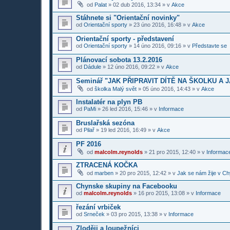
od
Palat
»
02 dub 2016, 13:34
» v
Akce
Stáhnete si "Orientační novinky"
od
Orientační sporty
»
23 úno 2016, 16:48
» v
Akce
Orientační sporty - představení
od
Orientační sporty
»
14 úno 2016, 09:16
» v
Představte se
Plánovací sobota 13.2.2016
od
Dádule
»
12 úno 2016, 09:22
» v
Akce
Seminář "JAK PŘIPRAVIT DÍTĚ NA ŠKOLKU A 
od
školka Malý svět
»
05 úno 2016, 14:43
» v
Akce
Instalatér na plyn PB
od
PaMi
»
26 led 2016, 15:46
» v
Informace
Bruslařská sezóna
od
Pilař
»
19 led 2016, 16:49
» v
Akce
PF 2016
od
malcolm.reynolds
»
21 pro 2015, 12:40
» v
Informace
ZTRACENÁ KOČKA
od
marben
»
20 pro 2015, 12:42
» v
Jak se nám žije v Ch
Chynske skupiny na Facebooku
od
malcolm.reynolds
»
16 pro 2015, 13:08
» v
Informace
řezání vrbiček
od
Srneček
»
03 pro 2015, 13:38
» v
Informace
Zloději a loupežníci