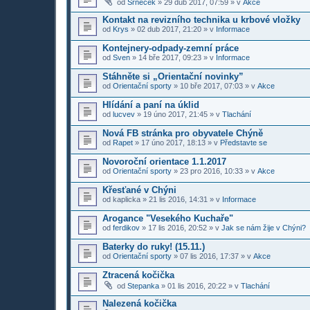
od
Srneček
»
29 dub 2017, 07:59
» v
Akce
Kontakt na revizního technika u krbové vložky
od
Krys
»
02 dub 2017, 21:20
» v
Informace
Kontejnery-odpady-zemní práce
od
Sven
»
14 bře 2017, 09:23
» v
Informace
Stáhněte si „Orientační novinky”
od
Orientační sporty
»
10 bře 2017, 07:03
» v
Akce
Hlídání a paní na úklid
od
lucvev
»
19 úno 2017, 21:45
» v
Tlachání
Nová FB stránka pro obyvatele Chýně
od
Rapet
»
17 úno 2017, 18:13
» v
Představte se
Novoroční orientace 1.1.2017
od
Orientační sporty
»
23 pro 2016, 10:33
» v
Akce
Křesťané v Chýni
od
kaplicka
»
21 lis 2016, 14:31
» v
Informace
Arogance "Vesekého Kuchaře"
od
ferdikov
»
17 lis 2016, 20:52
» v
Jak se nám žije v Chýni?
Baterky do ruky! (15.11.)
od
Orientační sporty
»
07 lis 2016, 17:37
» v
Akce
Ztracená kočička
od
Stepanka
»
01 lis 2016, 20:22
» v
Tlachání
Nalezená kočička