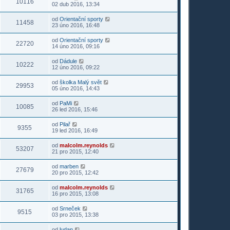
10116
02 dub 2016, 13:34
od
Orientační sporty
11458
23 úno 2016, 16:48
od
Orientační sporty
22720
14 úno 2016, 09:16
od
Dádule
10222
12 úno 2016, 09:22
od
školka Malý svět
29953
05 úno 2016, 14:43
od
PaMi
10085
26 led 2016, 15:46
od
Pilař
9355
19 led 2016, 16:49
od
malcolm.reynolds
53207
21 pro 2015, 12:40
od
marben
27679
20 pro 2015, 12:42
od
malcolm.reynolds
31765
16 pro 2015, 13:08
od
Srneček
9515
03 pro 2015, 13:38
od
ludan