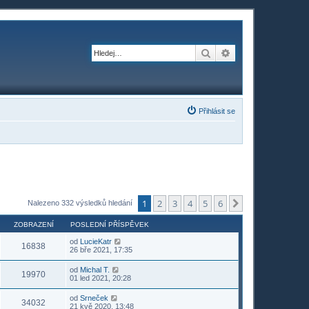
Hledat
Pokročilé hledání
Přihlásit se
1
2
3
4
5
6
Další
Nalezeno 332 výsledků hledání
ZOBRAZENÍ
POSLEDNÍ PŘÍSPĚVEK
od
LucieKatr
16838
26 bře 2021, 17:35
od
Michal T.
19970
01 led 2021, 20:28
od
Srneček
34032
21 kvě 2020, 13:48