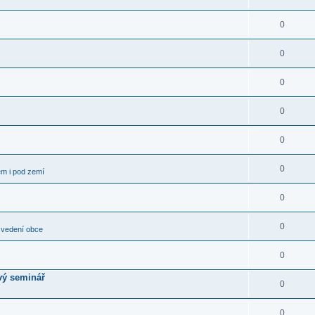
0
0
0
0
0
0
em i pod zemí
0
0
 vedení obce
0
vý seminář
0
0