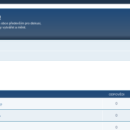
!
 obce především pro diskusi,
y vytvářet a měnit.
ODPOVĚDI
0
i?
0
?
0