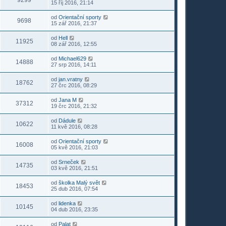
9299
15 říj 2016, 21:14
od
Orientační sporty
9698
15 zář 2016, 21:37
od
Hell
11925
08 zář 2016, 12:55
od
Michael629
14888
27 srp 2016, 14:11
od
jan.vratny
18762
27 črc 2016, 08:29
od
Jana M
37312
19 črc 2016, 21:32
od
Dádule
10622
11 kvě 2016, 08:28
od
Orientační sporty
16008
05 kvě 2016, 21:03
od
Srneček
14735
03 kvě 2016, 21:51
od
školka Malý svět
18453
25 dub 2016, 07:54
od
lidenka
10145
04 dub 2016, 23:35
od
Palat