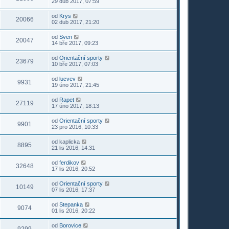
29 dub 2017, 07:59
od
Krys
20066
02 dub 2017, 21:20
od
Sven
20047
14 bře 2017, 09:23
od
Orientační sporty
23679
10 bře 2017, 07:03
od
lucvev
9931
19 úno 2017, 21:45
od
Rapet
27119
17 úno 2017, 18:13
od
Orientační sporty
9901
23 pro 2016, 10:33
od
kaplicka
8895
21 lis 2016, 14:31
od
ferdikov
32648
17 lis 2016, 20:52
od
Orientační sporty
10149
07 lis 2016, 17:37
od
Stepanka
9074
01 lis 2016, 20:22
od
Borovice