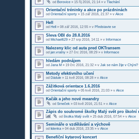
od
Borovice
»
15 říj 2016, 21:14
» v
Tlachání
Orientační tréninky a akce po prázdninách
od
Orientační sporty
»
15 zář 2016, 21:37
» v
Akce
Hell
od
Hell
»
08 zář 2016, 12:55
» v
Představte se
Sleva OBI do 28.8.2016
od
Michael629
»
27 srp 2016, 14:11
» v
Informace
Nalezeny klic od auta pred OKTransem
od
jan.vratny
»
27 črc 2016, 08:29
» v
Informace
hledám podnájem
od
Jana M
»
19 črc 2016, 21:32
» v
Jak se nám žije v Chýni?
Metody efektivního učení
od
Dádule
»
11 kvě 2016, 08:28
» v
Akce
Zážitková orientace 1.6.2016
od
Orientační sporty
»
05 kvě 2016, 21:03
» v
Akce
Kačák a jeho nové meandry
od
Srneček
»
03 kvě 2016, 21:51
» v
Akce
Zápis do soukromé školky Malý svět pro školní 
od
školka Malý svět
»
25 dub 2016, 07:54
» v
Akce
Semináře o vzdělávání a výchově
od
lidenka
»
04 dub 2016, 23:35
» v
Akce
Benefiční kytarový koncert