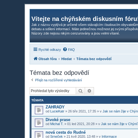
Vítejte na chýňském diskusním fóru
Jak z názvu vyplývá je určené všem stávajícím i budoucím obyvatelům
debatu a sdílení informací. Máte jedinečnou možnost jej svými příspěvk
Názory zde nejsou nikým cenzurovány a jsou velmi vítané.
Rychlé odkazy
FAQ
Obsah fóra
Hledat
Témata bez odpovědí
Témata bez odpovědí
Přejít na rozšířené vyhledávání
Hledat
Pokročilé hledání
TÉMATA
ZAHRADY
od
LucieKatr
»
26 bře 2021, 17:35
» v
Jak se nám žije v Chýn
Divoké prase
od
Michal T.
»
01 led 2021, 20:28
» v
Jak se nám žije v Chýni
nová cesta do Rudné
od
Srneček
»
21 kvě 2020, 13:48
» v
Informace