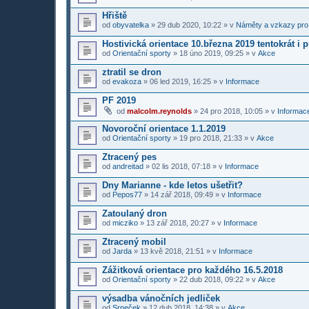
Hřiště
od
obyvatelka
»
29 dub 2020, 10:22
» v
Náměty a vzkazy pro
Hostivická orientace 10.března 2019 tentokrát i 
od
Orientační sporty
»
18 úno 2019, 09:25
» v
Akce
ztratil se dron
od
evakoza
»
06 led 2019, 16:25
» v
Informace
PF 2019
od
malcolm.reynolds
»
24 pro 2018, 10:05
» v
Informace
Novoroční orientace 1.1.2019
od
Orientační sporty
»
19 pro 2018, 21:33
» v
Akce
Ztracený pes
od
andreitad
»
02 lis 2018, 07:18
» v
Informace
Dny Marianne - kde letos ušetřit?
od
Pepos77
»
14 zář 2018, 09:49
» v
Informace
Zatoulaný dron
od
micziko
»
13 zář 2018, 20:27
» v
Informace
Ztracený mobil
od
Jarda
»
13 kvě 2018, 21:51
» v
Informace
Zážitková orientace pro každého 16.5.2018
od
Orientační sporty
»
22 dub 2018, 09:22
» v
Akce
výsadba vánočních jedliček
od
Srneček
»
12 dub 2018, 14:38
» v
Akce