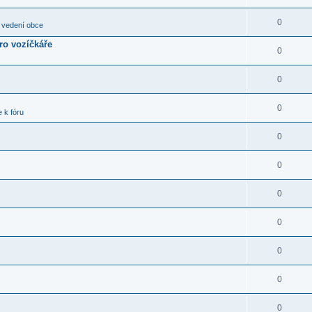
0
 vedení obce
pro vozíčkáře
0
0
0
 k fóru
0
0
0
0
0
0
0