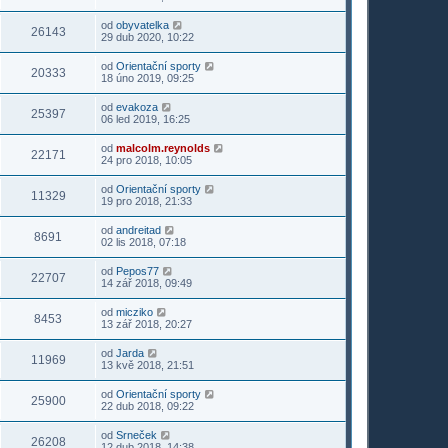
od
obyvatelka
26143
29 dub 2020, 10:22
od
Orientační sporty
20333
18 úno 2019, 09:25
od
evakoza
25397
06 led 2019, 16:25
od
malcolm.reynolds
22171
24 pro 2018, 10:05
od
Orientační sporty
11329
19 pro 2018, 21:33
od
andreitad
8691
02 lis 2018, 07:18
od
Pepos77
22707
14 zář 2018, 09:49
od
micziko
8453
13 zář 2018, 20:27
od
Jarda
11969
13 kvě 2018, 21:51
od
Orientační sporty
25900
22 dub 2018, 09:22
od
Srneček
26208
12 dub 2018, 14:38