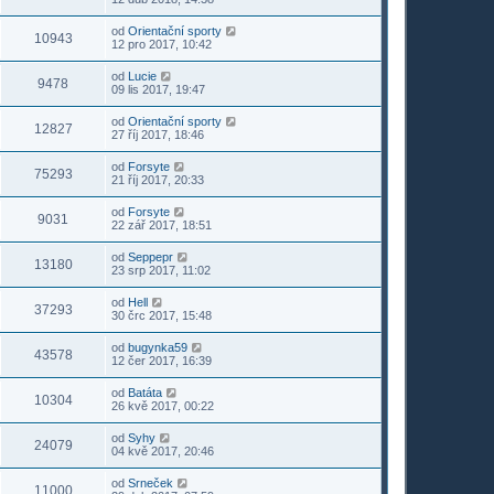
od
Orientační sporty
10943
12 pro 2017, 10:42
od
Lucie
9478
09 lis 2017, 19:47
od
Orientační sporty
12827
27 říj 2017, 18:46
od
Forsyte
75293
21 říj 2017, 20:33
od
Forsyte
9031
22 zář 2017, 18:51
od
Seppepr
13180
23 srp 2017, 11:02
od
Hell
37293
30 črc 2017, 15:48
od
bugynka59
43578
12 čer 2017, 16:39
od
Batáta
10304
26 kvě 2017, 00:22
od
Syhy
24079
04 kvě 2017, 20:46
od
Srneček
11000