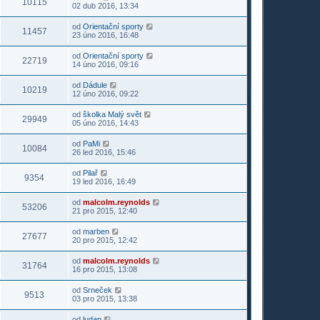
10115
02 dub 2016, 13:34
od
Orientační sporty
11457
23 úno 2016, 16:48
od
Orientační sporty
22719
14 úno 2016, 09:16
od
Dádule
10219
12 úno 2016, 09:22
od
školka Malý svět
29949
05 úno 2016, 14:43
od
PaMi
10084
26 led 2016, 15:46
od
Pilař
9354
19 led 2016, 16:49
od
malcolm.reynolds
53206
21 pro 2015, 12:40
od
marben
27677
20 pro 2015, 12:42
od
malcolm.reynolds
31764
16 pro 2015, 13:08
od
Srneček
9513
03 pro 2015, 13:38
od
ludan