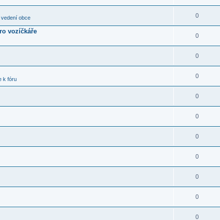
0
 vedení obce
pro vozíčkáře
0
0
0
 k fóru
0
0
0
0
0
0
0