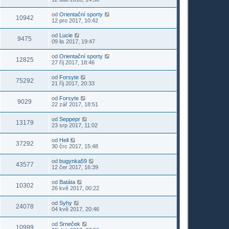
od
Orientační sporty
10942
12 pro 2017, 10:42
od
Lucie
9475
09 lis 2017, 19:47
od
Orientační sporty
12825
27 říj 2017, 18:46
od
Forsyte
75292
21 říj 2017, 20:33
od
Forsyte
9029
22 zář 2017, 18:51
od
Seppepr
13179
23 srp 2017, 11:02
od
Hell
37292
30 črc 2017, 15:48
od
bugynka59
43577
12 čer 2017, 16:39
od
Batáta
10302
26 kvě 2017, 00:22
od
Syhy
24078
04 kvě 2017, 20:46
od
Srneček
10999