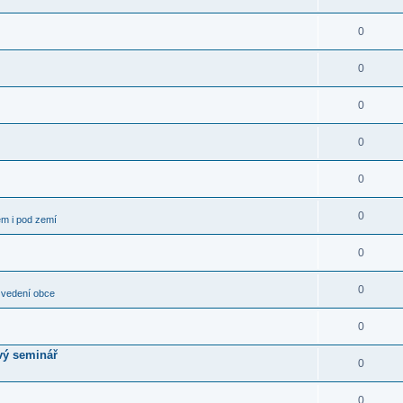
0
0
0
0
0
0
em i pod zemí
0
0
 vedení obce
0
vý seminář
0
0