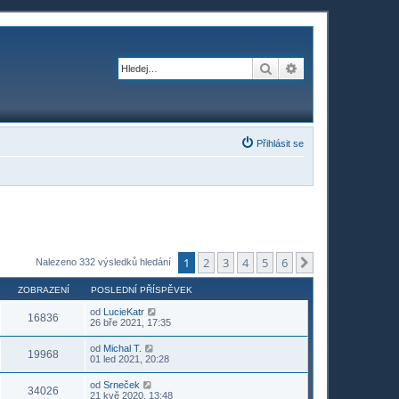
Hledat
Pokročilé hledání
Přihlásit se
1
2
3
4
5
6
Další
Nalezeno 332 výsledků hledání
ZOBRAZENÍ
POSLEDNÍ PŘÍSPĚVEK
od
LucieKatr
16836
26 bře 2021, 17:35
od
Michal T.
19968
01 led 2021, 20:28
od
Srneček
34026
21 kvě 2020, 13:48