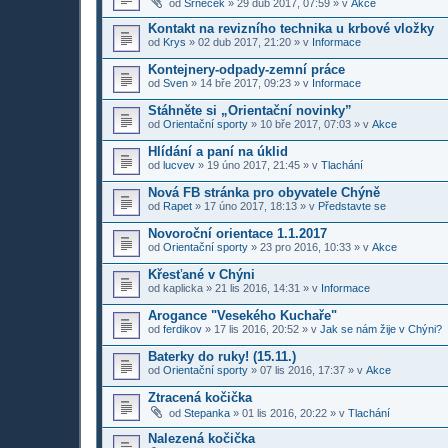
od
Srneček
»
29 dub 2017, 07:59
» v
Akce
Kontakt na revizního technika u krbové vložky
od
Krys
»
02 dub 2017, 21:20
» v
Informace
Kontejnery-odpady-zemní práce
od
Sven
»
14 bře 2017, 09:23
» v
Informace
Stáhněte si „Orientační novinky”
od
Orientační sporty
»
10 bře 2017, 07:03
» v
Akce
Hlídání a paní na úklid
od
lucvev
»
19 úno 2017, 21:45
» v
Tlachání
Nová FB stránka pro obyvatele Chýně
od
Rapet
»
17 úno 2017, 18:13
» v
Představte se
Novoroční orientace 1.1.2017
od
Orientační sporty
»
23 pro 2016, 10:33
» v
Akce
Křesťané v Chýni
od
kaplicka
»
21 lis 2016, 14:31
» v
Informace
Arogance "Vesekého Kuchaře"
od
ferdikov
»
17 lis 2016, 20:52
» v
Jak se nám žije v Chýni?
Baterky do ruky! (15.11.)
od
Orientační sporty
»
07 lis 2016, 17:37
» v
Akce
Ztracená kočička
od
Stepanka
»
01 lis 2016, 20:22
» v
Tlachání
Nalezená kočička