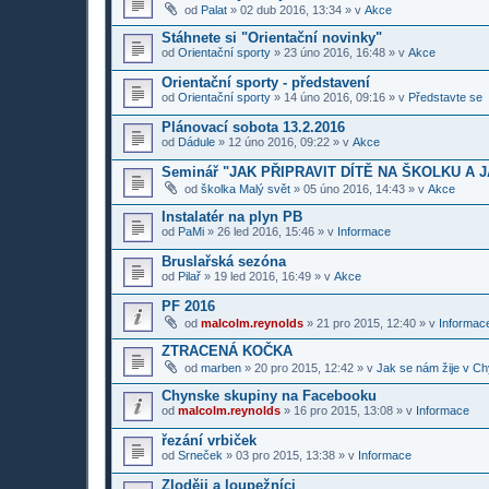
od
Palat
»
02 dub 2016, 13:34
» v
Akce
Stáhnete si "Orientační novinky"
od
Orientační sporty
»
23 úno 2016, 16:48
» v
Akce
Orientační sporty - představení
od
Orientační sporty
»
14 úno 2016, 09:16
» v
Představte se
Plánovací sobota 13.2.2016
od
Dádule
»
12 úno 2016, 09:22
» v
Akce
Seminář "JAK PŘIPRAVIT DÍTĚ NA ŠKOLKU A 
od
školka Malý svět
»
05 úno 2016, 14:43
» v
Akce
Instalatér na plyn PB
od
PaMi
»
26 led 2016, 15:46
» v
Informace
Bruslařská sezóna
od
Pilař
»
19 led 2016, 16:49
» v
Akce
PF 2016
od
malcolm.reynolds
»
21 pro 2015, 12:40
» v
Informace
ZTRACENÁ KOČKA
od
marben
»
20 pro 2015, 12:42
» v
Jak se nám žije v Ch
Chynske skupiny na Facebooku
od
malcolm.reynolds
»
16 pro 2015, 13:08
» v
Informace
řezání vrbiček
od
Srneček
»
03 pro 2015, 13:38
» v
Informace
Zloději a loupežníci