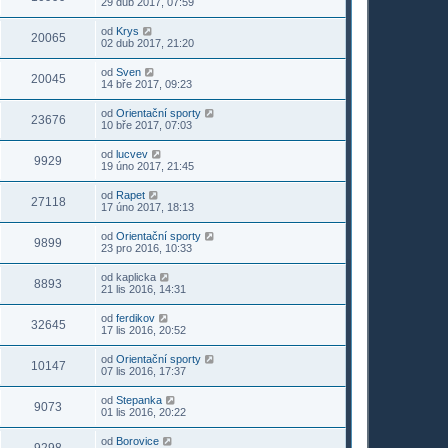
29 dub 2017, 07:59
od
Krys
20065
02 dub 2017, 21:20
od
Sven
20045
14 bře 2017, 09:23
od
Orientační sporty
23676
10 bře 2017, 07:03
od
lucvev
9929
19 úno 2017, 21:45
od
Rapet
27118
17 úno 2017, 18:13
od
Orientační sporty
9899
23 pro 2016, 10:33
od
kaplicka
8893
21 lis 2016, 14:31
od
ferdikov
32645
17 lis 2016, 20:52
od
Orientační sporty
10147
07 lis 2016, 17:37
od
Stepanka
9073
01 lis 2016, 20:22
od
Borovice