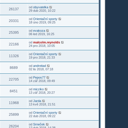
od
obyvatelka
26137
29 dub 2020, 10:22
od
Orientační sporty
20331
18 úno 2019, 09:25
od
evakoza
25395
06 led 2019, 16:25
od
malcolm.reynolds
22166
24 pro 2018, 10:05
od
Orientační sporty
11326
19 pro 2018, 21:33
od
andreitad
8689
02 lis 2018, 07:18
od
Pepos77
22705
14 zář 2018, 09:49
od
micziko
8451
13 zář 2018, 20:27
od
Jarda
11968
13 kvě 2018, 21:51
od
Orientační sporty
25899
22 dub 2018, 09:22
od
Srneček
26204
12 dub 2018, 14:38