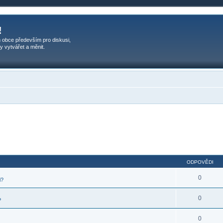
!
 obce především pro diskusi,
y vytvářet a měnit.
ODPOVĚDI
0
i?
0
?
0