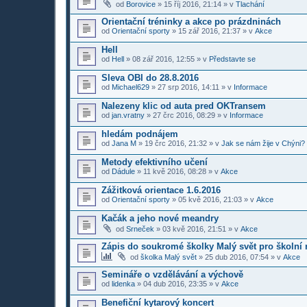
od
Borovice
»
15 říj 2016, 21:14
» v
Tlachání
Orientační tréninky a akce po prázdninách
od
Orientační sporty
»
15 zář 2016, 21:37
» v
Akce
Hell
od
Hell
»
08 zář 2016, 12:55
» v
Představte se
Sleva OBI do 28.8.2016
od
Michael629
»
27 srp 2016, 14:11
» v
Informace
Nalezeny klic od auta pred OKTransem
od
jan.vratny
»
27 črc 2016, 08:29
» v
Informace
hledám podnájem
od
Jana M
»
19 črc 2016, 21:32
» v
Jak se nám žije v Chýni?
Metody efektivního učení
od
Dádule
»
11 kvě 2016, 08:28
» v
Akce
Zážitková orientace 1.6.2016
od
Orientační sporty
»
05 kvě 2016, 21:03
» v
Akce
Kačák a jeho nové meandry
od
Srneček
»
03 kvě 2016, 21:51
» v
Akce
Zápis do soukromé školky Malý svět pro školní 
od
školka Malý svět
»
25 dub 2016, 07:54
» v
Akce
Semináře o vzdělávání a výchově
od
lidenka
»
04 dub 2016, 23:35
» v
Akce
Benefiční kytarový koncert