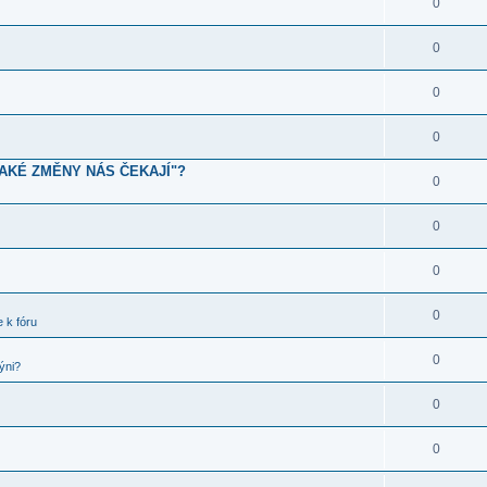
0
0
0
0
JAKÉ ZMĚNY NÁS ČEKAJÍ"?
0
0
0
0
 k fóru
0
ýni?
0
0