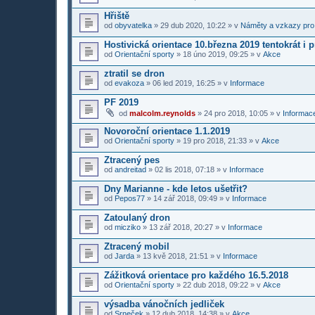
Hřiště
od
obyvatelka
»
29 dub 2020, 10:22
» v
Náměty a vzkazy pro
Hostivická orientace 10.března 2019 tentokrát i 
od
Orientační sporty
»
18 úno 2019, 09:25
» v
Akce
ztratil se dron
od
evakoza
»
06 led 2019, 16:25
» v
Informace
PF 2019
od
malcolm.reynolds
»
24 pro 2018, 10:05
» v
Informace
Novoroční orientace 1.1.2019
od
Orientační sporty
»
19 pro 2018, 21:33
» v
Akce
Ztracený pes
od
andreitad
»
02 lis 2018, 07:18
» v
Informace
Dny Marianne - kde letos ušetřit?
od
Pepos77
»
14 zář 2018, 09:49
» v
Informace
Zatoulaný dron
od
micziko
»
13 zář 2018, 20:27
» v
Informace
Ztracený mobil
od
Jarda
»
13 kvě 2018, 21:51
» v
Informace
Zážitková orientace pro každého 16.5.2018
od
Orientační sporty
»
22 dub 2018, 09:22
» v
Akce
výsadba vánočních jedliček
od
Srneček
»
12 dub 2018, 14:38
» v
Akce