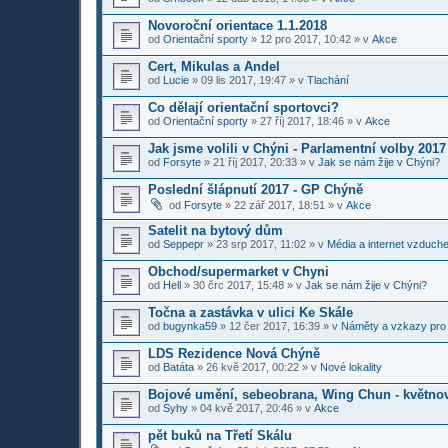
Novoroční orientace 1.1.2018
od
Orientační sporty
»
12 pro 2017, 10:42
» v
Akce
Cert, Mikulas a Andel
od
Lucie
»
09 lis 2017, 19:47
» v
Tlachání
Co dělají orientační sportovci?
od
Orientační sporty
»
27 říj 2017, 18:46
» v
Akce
Jak jsme volili v Chýni - Parlamentní volby 2017
od
Forsyte
»
21 říj 2017, 20:33
» v
Jak se nám žije v Chýni?
Poslední šlápnutí 2017 - GP Chýně
od
Forsyte
»
22 zář 2017, 18:51
» v
Akce
Satelit na bytový dům
od
Seppepr
»
23 srp 2017, 11:02
» v
Média a internet vzduch
Obchod/supermarket v Chyni
od
Hell
»
30 črc 2017, 15:48
» v
Jak se nám žije v Chýni?
Točna a zastávka v ulici Ke Skále
od
bugynka59
»
12 čer 2017, 16:39
» v
Náměty a vzkazy pro
LDS Rezidence Nová Chýně
od
Batáta
»
26 kvě 2017, 00:22
» v
Nové lokality
Bojové umění, sebeobrana, Wing Chun - květno
od
Syhy
»
04 kvě 2017, 20:46
» v
Akce
pět buků na Třetí Skálu