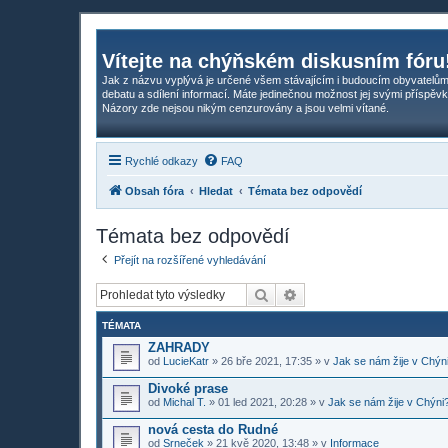
Vítejte na chýňském diskusním fóru
Jak z názvu vyplývá je určené všem stávajícím i budoucím obyvatelům
debatu a sdílení informací. Máte jedinečnou možnost jej svými příspěvk
Názory zde nejsou nikým cenzurovány a jsou velmi vítané.
Rychlé odkazy
FAQ
Obsah fóra
Hledat
Témata bez odpovědí
Témata bez odpovědí
Přejít na rozšířené vyhledávání
Hledat
Pokročilé hledání
TÉMATA
ZAHRADY
od
LucieKatr
»
26 bře 2021, 17:35
» v
Jak se nám žije v Chýn
Divoké prase
od
Michal T.
»
01 led 2021, 20:28
» v
Jak se nám žije v Chýni
nová cesta do Rudné
od
Srneček
»
21 kvě 2020, 13:48
» v
Informace