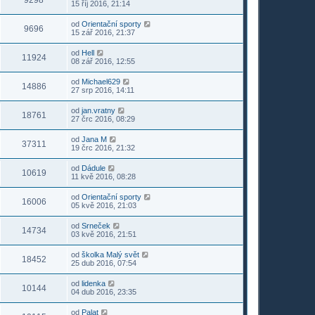
9298
15 říj 2016, 21:14
od
Orientační sporty
9696
15 zář 2016, 21:37
od
Hell
11924
08 zář 2016, 12:55
od
Michael629
14886
27 srp 2016, 14:11
od
jan.vratny
18761
27 črc 2016, 08:29
od
Jana M
37311
19 črc 2016, 21:32
od
Dádule
10619
11 kvě 2016, 08:28
od
Orientační sporty
16006
05 kvě 2016, 21:03
od
Srneček
14734
03 kvě 2016, 21:51
od
školka Malý svět
18452
25 dub 2016, 07:54
od
lidenka
10144
04 dub 2016, 23:35
od
Palat