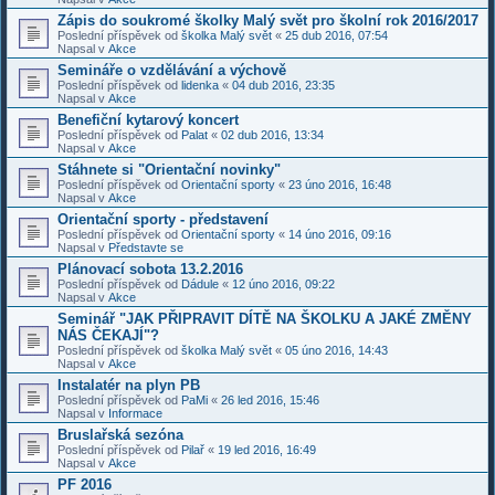
Zápis do soukromé školky Malý svět pro školní rok 2016/2017
Poslední příspěvek od
školka Malý svět
«
25 dub 2016, 07:54
Napsal v
Akce
Semináře o vzdělávání a výchově
Poslední příspěvek od
lidenka
«
04 dub 2016, 23:35
Napsal v
Akce
Benefiční kytarový koncert
Poslední příspěvek od
Palat
«
02 dub 2016, 13:34
Napsal v
Akce
Stáhnete si "Orientační novinky"
Poslední příspěvek od
Orientační sporty
«
23 úno 2016, 16:48
Napsal v
Akce
Orientační sporty - představení
Poslední příspěvek od
Orientační sporty
«
14 úno 2016, 09:16
Napsal v
Představte se
Plánovací sobota 13.2.2016
Poslední příspěvek od
Dádule
«
12 úno 2016, 09:22
Napsal v
Akce
Seminář "JAK PŘIPRAVIT DÍTĚ NA ŠKOLKU A JAKÉ ZMĚNY
NÁS ČEKAJÍ"?
Poslední příspěvek od
školka Malý svět
«
05 úno 2016, 14:43
Napsal v
Akce
Instalatér na plyn PB
Poslední příspěvek od
PaMi
«
26 led 2016, 15:46
Napsal v
Informace
Bruslařská sezóna
Poslední příspěvek od
Pilař
«
19 led 2016, 16:49
Napsal v
Akce
PF 2016