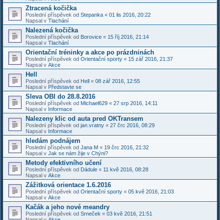
Ztracená kočička
Poslední příspěvek od
Stepanka
«
01 lis 2016, 20:22
Napsal v
Tlachání
Nalezená kočička
Poslední příspěvek od
Borovice
«
15 říj 2016, 21:14
Napsal v
Tlachání
Orientační tréninky a akce po prázdninách
Poslední příspěvek od
Orientační sporty
«
15 zář 2016, 21:37
Napsal v
Akce
Hell
Poslední příspěvek od
Hell
«
08 zář 2016, 12:55
Napsal v
Představte se
Sleva OBI do 28.8.2016
Poslední příspěvek od
Michael629
«
27 srp 2016, 14:11
Napsal v
Informace
Nalezeny klic od auta pred OKTransem
Poslední příspěvek od
jan.vratny
«
27 črc 2016, 08:29
Napsal v
Informace
hledám podnájem
Poslední příspěvek od
Jana M
«
19 črc 2016, 21:32
Napsal v
Jak se nám žije v Chýni?
Metody efektivního učení
Poslední příspěvek od
Dádule
«
11 kvě 2016, 08:28
Napsal v
Akce
Zážitková orientace 1.6.2016
Poslední příspěvek od
Orientační sporty
«
05 kvě 2016, 21:03
Napsal v
Akce
Kačák a jeho nové meandry
Poslední příspěvek od
Srneček
«
03 kvě 2016, 21:51
Napsal v
Akce