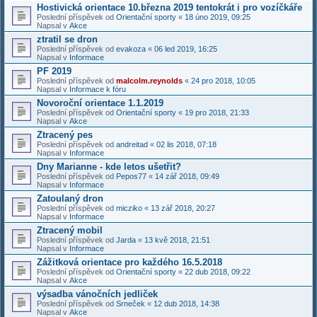
Hostivická orientace 10.března 2019 tentokrát i pro vozíčkáře
Poslední příspěvek od
Orientační sporty
«
18 úno 2019, 09:25
Napsal v
Akce
ztratil se dron
Poslední příspěvek od
evakoza
«
06 led 2019, 16:25
Napsal v
Informace
PF 2019
Poslední příspěvek od
malcolm.reynolds
«
24 pro 2018, 10:05
Napsal v
Informace k fóru
Novoroční orientace 1.1.2019
Poslední příspěvek od
Orientační sporty
«
19 pro 2018, 21:33
Napsal v
Akce
Ztracený pes
Poslední příspěvek od
andreitad
«
02 lis 2018, 07:18
Napsal v
Informace
Dny Marianne - kde letos ušetřit?
Poslední příspěvek od
Pepos77
«
14 zář 2018, 09:49
Napsal v
Informace
Zatoulaný dron
Poslední příspěvek od
micziko
«
13 zář 2018, 20:27
Napsal v
Informace
Ztracený mobil
Poslední příspěvek od
Jarda
«
13 kvě 2018, 21:51
Napsal v
Informace
Zážitková orientace pro každého 16.5.2018
Poslední příspěvek od
Orientační sporty
«
22 dub 2018, 09:22
Napsal v
Akce
výsadba vánočních jedliček
Poslední příspěvek od
Srneček
«
12 dub 2018, 14:38
Napsal v
Akce