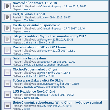
Novoroční orientace 1.1.2018
Poslední příspěvek od
Orientační sporty
«
12 pro 2017, 10:42
Napsal v
Akce
Cert, Mikulas a Andel
Poslední příspěvek od
Lucie
«
09 lis 2017, 19:47
Napsal v
Tlachání
Co dělají orientační sportovci?
Poslední příspěvek od
Orientační sporty
«
27 říj 2017, 18:46
Napsal v
Akce
Jak jsme volili v Chýni - Parlamentní volby 2017
Poslední příspěvek od
Forsyte
«
21 říj 2017, 20:33
Napsal v
Jak se nám žije v Chýni?
Poslední šlápnutí 2017 - GP Chýně
Poslední příspěvek od
Forsyte
«
22 zář 2017, 18:51
Napsal v
Akce
Satelit na bytový dům
Poslední příspěvek od
Seppepr
«
23 srp 2017, 11:02
Napsal v
Média a internet vzduchem i pod zemí
Obchod/supermarket v Chyni
Poslední příspěvek od
Hell
«
30 črc 2017, 15:48
Napsal v
Jak se nám žije v Chýni?
Točna a zastávka v ulici Ke Skále
Poslední příspěvek od
bugynka59
«
12 čer 2017, 16:39
Napsal v
Náměty a vzkazy pro vedení obce
LDS Rezidence Nová Chýně
Poslední příspěvek od
Batáta
«
26 kvě 2017, 00:22
Napsal v
Nové lokality
Bojové umění, sebeobrana, Wing Chun - květnový seminář
Poslední příspěvek od
Syhy
«
04 kvě 2017, 20:46
Napsal v
Akce