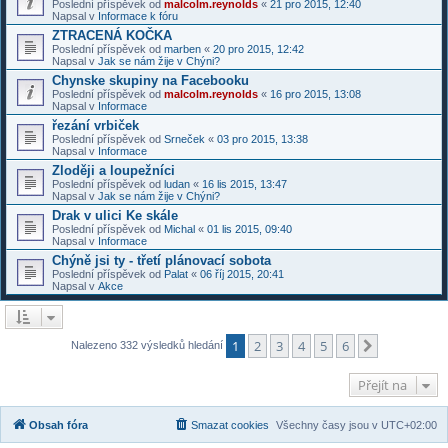
Poslední příspěvek od
malcolm.reynolds
«
21 pro 2015, 12:40
Napsal v
Informace k fóru
ZTRACENÁ KOČKA
Poslední příspěvek od
marben
«
20 pro 2015, 12:42
Napsal v
Jak se nám žije v Chýni?
Chynske skupiny na Facebooku
Poslední příspěvek od
malcolm.reynolds
«
16 pro 2015, 13:08
Napsal v
Informace
řezání vrbiček
Poslední příspěvek od
Srneček
«
03 pro 2015, 13:38
Napsal v
Informace
Zloději a loupežníci
Poslední příspěvek od
ludan
«
16 lis 2015, 13:47
Napsal v
Jak se nám žije v Chýni?
Drak v ulici Ke skále
Poslední příspěvek od
Michal
«
01 lis 2015, 09:40
Napsal v
Informace
Chýně jsi ty - třetí plánovací sobota
Poslední příspěvek od
Palat
«
06 říj 2015, 20:41
Napsal v
Akce
1
2
3
4
5
6
Další
Nalezeno 332 výsledků hledání
Přejít na
Obsah fóra
Smazat cookies
Všechny časy jsou v
UTC+02:00