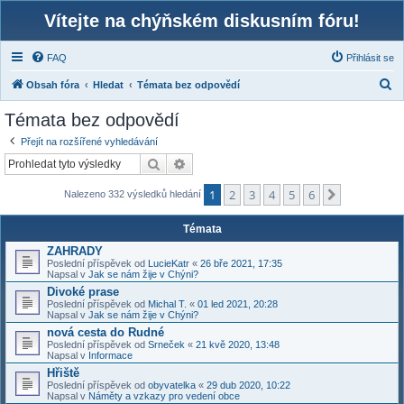
Vítejte na chýňském diskusním fóru!
FAQ
Přihlásit se
H
Obsah fóra
Hledat
Témata bez odpovědí
l
Témata bez odpovědí
e
Přejít na rozšířené vyhledávání
d
Hledat
Pokročilé hledání
a
1
2
3
4
5
6
t
Další
Nalezeno 332 výsledků hledání
Témata
ZAHRADY
Poslední příspěvek od
LucieKatr
«
26 bře 2021, 17:35
Napsal v
Jak se nám žije v Chýni?
Divoké prase
Poslední příspěvek od
Michal T.
«
01 led 2021, 20:28
Napsal v
Jak se nám žije v Chýni?
nová cesta do Rudné
Poslední příspěvek od
Srneček
«
21 kvě 2020, 13:48
Napsal v
Informace
Hřiště
Poslední příspěvek od
obyvatelka
«
29 dub 2020, 10:22
Napsal v
Náměty a vzkazy pro vedení obce