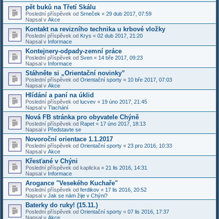
pět buků na Třetí Skálu
Poslední příspěvek od
Srneček
«
29 dub 2017, 07:59
Napsal v
Akce
Kontakt na revizního technika u krbové vložky
Poslední příspěvek od
Krys
«
02 dub 2017, 21:20
Napsal v
Informace
Kontejnery-odpady-zemní práce
Poslední příspěvek od
Sven
«
14 bře 2017, 09:23
Napsal v
Informace
Stáhněte si „Orientační novinky”
Poslední příspěvek od
Orientační sporty
«
10 bře 2017, 07:03
Napsal v
Akce
Hlídání a paní na úklid
Poslední příspěvek od
lucvev
«
19 úno 2017, 21:45
Napsal v
Tlachání
Nová FB stránka pro obyvatele Chýně
Poslední příspěvek od
Rapet
«
17 úno 2017, 18:13
Napsal v
Představte se
Novoroční orientace 1.1.2017
Poslední příspěvek od
Orientační sporty
«
23 pro 2016, 10:33
Napsal v
Akce
Křesťané v Chýni
Poslední příspěvek od
kaplicka
«
21 lis 2016, 14:31
Napsal v
Informace
Arogance "Vesekého Kuchaře"
Poslední příspěvek od
ferdikov
«
17 lis 2016, 20:52
Napsal v
Jak se nám žije v Chýni?
Baterky do ruky! (15.11.)
Poslední příspěvek od
Orientační sporty
«
07 lis 2016, 17:37
Napsal v
Akce