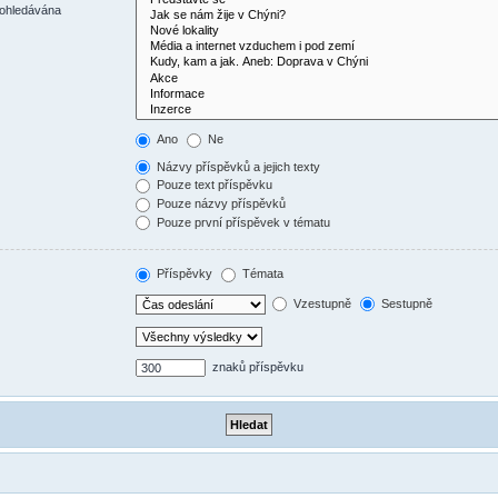
rohledávána
Ano
Ne
Názvy příspěvků a jejich texty
Pouze text příspěvku
Pouze názvy příspěvků
Pouze první příspěvek v tématu
Příspěvky
Témata
Vzestupně
Sestupně
znaků příspěvku