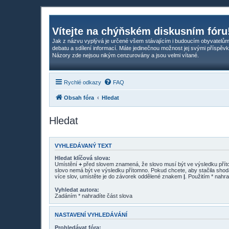
Vítejte na chýňském diskusním fóru
Jak z názvu vyplývá je určené všem stávajícím i budoucím obyvatelům
debatu a sdílení informací. Máte jedinečnou možnost jej svými příspěvk
Názory zde nejsou nikým cenzurovány a jsou velmi vítané.
Rychlé odkazy
FAQ
Obsah fóra
Hledat
Hledat
VYHLEDÁVANÝ TEXT
Hledat klíčová slova:
Umístění
+
před slovem znamená, že slovo musí být ve výsledku pří
slovo nemá být ve výsledku přítomno. Pokud chcete, aby stačila shod
více slov, umístěte je do závorek oddělené znakem
|
. Použitím * nahra
Vyhledat autora:
Zadáním * nahradíte část slova
NASTAVENÍ VYHLEDÁVÁNÍ
Prohledávat fóra: