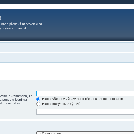
!
 obce především pro diskusi,
y vytvářet a měnit.
tomno, a
-
znamená, že
Hledat všechny výrazy nebo přesnou shodu s dotazem
a pouze s jedním z
díte část slova
Hledat kterýkoliv z výrazů