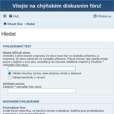
Vítejte na chýňském diskusním fóru!
FAQ
Přihlásit se
Obsah fóra
Hledat
Hledat
VYHLEDÁVANÝ TEXT
Hledat klíčová slova:
Umístění
+
před slovem znamená, že slovo musí být ve výsledku přítomno, a
-
znamená, že slovo nemá být ve výsledku přítomno. Pokud chcete, aby stačila shoda
pouze s jedním z více slov, umístěte je do závorek oddělené znakem
|
. Použitím *
nahradíte část slova
Hledat všechny výrazy nebo přesnou shodu s dotazem
Hledat kterýkoliv z výrazů
Vyhledat autora:
Zadáním * nahradíte část slova
NASTAVENÍ VYHLEDÁVÁNÍ
Prohledávat fóra:
Zvolte fórum nebo fóra, ve kterých chcete vyhledávat. Subfóra jsou prohledávána
automaticky, pokud nezvolíte jinak.