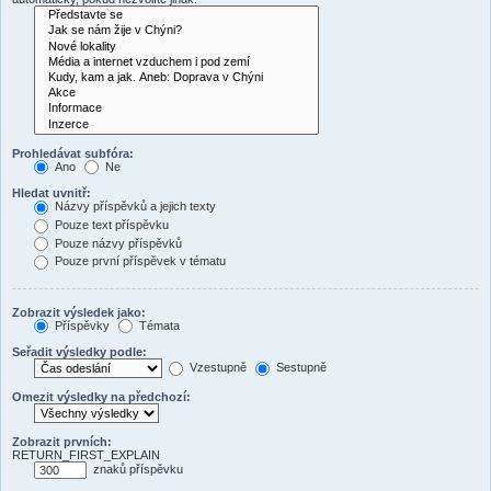
Prohledávat subfóra:
Ano
Ne
Hledat uvnitř:
Názvy příspěvků a jejich texty
Pouze text příspěvku
Pouze názvy příspěvků
Pouze první příspěvek v tématu
Zobrazit výsledek jako:
Příspěvky
Témata
Seřadit výsledky podle:
Vzestupně
Sestupně
Omezit výsledky na předchozí:
Zobrazit prvních:
RETURN_FIRST_EXPLAIN
znaků příspěvku