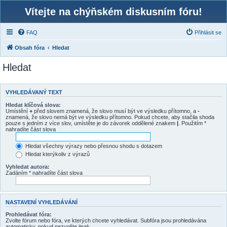
Vítejte na chýňském diskusním fóru!
FAQ
Přihlásit se
Obsah fóra
Hledat
Hledat
VYHLEDÁVANÝ TEXT
Hledat klíčová slova:
Umístění
+
před slovem znamená, že slovo musí být ve výsledku přítomno, a
-
znamená, že slovo nemá být ve výsledku přítomno. Pokud chcete, aby stačila shoda
pouze s jedním z více slov, umístěte je do závorek oddělené znakem
|
. Použitím *
nahradíte část slova
Hledat všechny výrazy nebo přesnou shodu s dotazem
Hledat kterýkoliv z výrazů
Vyhledat autora:
Zadáním * nahradíte část slova
NASTAVENÍ VYHLEDÁVÁNÍ
Prohledávat fóra:
Zvolte fórum nebo fóra, ve kterých chcete vyhledávat. Subfóra jsou prohledávána
automaticky, pokud nezvolíte jinak.