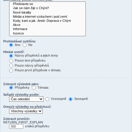
Prohledávat subfóra:
Ano
Ne
Hledat uvnitř:
Názvy příspěvků a jejich texty
Pouze text příspěvku
Pouze názvy příspěvků
Pouze první příspěvek v tématu
Zobrazit výsledek jako:
Příspěvky
Témata
Seřadit výsledky podle:
Vzestupně
Sestupně
Omezit výsledky na předchozí:
Zobrazit prvních:
RETURN_FIRST_EXPLAIN
znaků příspěvku