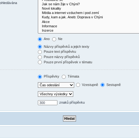
rohledávána
Ano
Ne
Názvy příspěvků a jejich texty
Pouze text příspěvku
Pouze názvy příspěvků
Pouze první příspěvek v tématu
Příspěvky
Témata
Vzestupně
Sestupně
znaků příspěvku