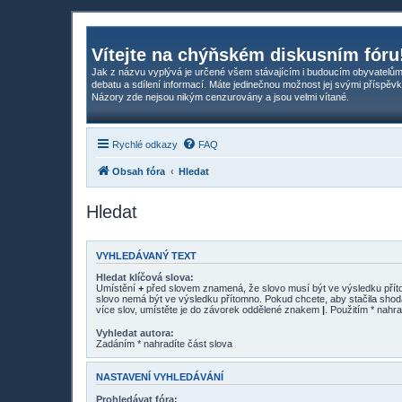
Vítejte na chýňském diskusním fóru
Jak z názvu vyplývá je určené všem stávajícím i budoucím obyvatelům
debatu a sdílení informací. Máte jedinečnou možnost jej svými příspěvk
Názory zde nejsou nikým cenzurovány a jsou velmi vítané.
Rychlé odkazy
FAQ
Obsah fóra
Hledat
Hledat
VYHLEDÁVANÝ TEXT
Hledat klíčová slova:
Umístění
+
před slovem znamená, že slovo musí být ve výsledku pří
slovo nemá být ve výsledku přítomno. Pokud chcete, aby stačila shod
více slov, umístěte je do závorek oddělené znakem
|
. Použitím * nahra
Vyhledat autora:
Zadáním * nahradíte část slova
NASTAVENÍ VYHLEDÁVÁNÍ
Prohledávat fóra: