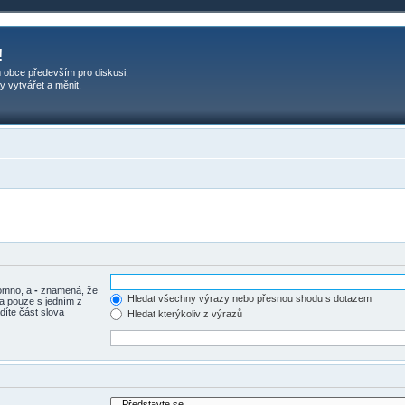
!
 obce především pro diskusi,
y vytvářet a měnit.
tomno, a
-
znamená, že
Hledat všechny výrazy nebo přesnou shodu s dotazem
a pouze s jedním z
díte část slova
Hledat kterýkoliv z výrazů