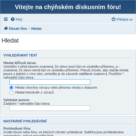
Vítejte na chýňském diskusním fóru!
FAQ
Přihlásit se
Obsah fóra
Hledat
Hledat
VYHLEDÁVANÝ TEXT
Hledat klíčová slova:
Umístění
+
před slovem znamená, že slovo musí být ve výsledku přítomno, a
-
znamená, že slovo nemá být ve výsledku přítomno. Pokud chcete, aby stačila shoda
pouze s jedním z více slov, umístěte je do závorek oddělené znakem
|
. Použitím *
nahradíte část slova
Hledat všechny výrazy nebo přesnou shodu s dotazem
Hledat kterýkoliv z výrazů
Vyhledat autora:
Zadáním * nahradíte část slova
NASTAVENÍ VYHLEDÁVÁNÍ
Prohledávat fóra:
Zvolte fórum nebo fóra, ve kterých chcete vyhledávat. Subfóra jsou prohledávána
automaticky, pokud nezvolíte jinak.