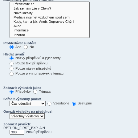
Prohledávat subfóra:
Ano
Ne
Hledat uvnitř:
Názvy příspěvků a jejich texty
Pouze text příspěvku
Pouze názvy příspěvků
Pouze první příspěvek v tématu
Zobrazit výsledek jako:
Příspěvky
Témata
Seřadit výsledky podle:
Vzestupně
Sestupně
Omezit výsledky na předchozí:
Zobrazit prvních:
RETURN_FIRST_EXPLAIN
znaků příspěvku