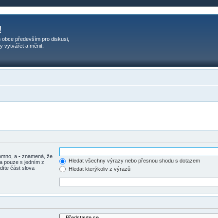
!
 obce především pro diskusi,
y vytvářet a měnit.
tomno, a
-
znamená, že
Hledat všechny výrazy nebo přesnou shodu s dotazem
a pouze s jedním z
díte část slova
Hledat kterýkoliv z výrazů