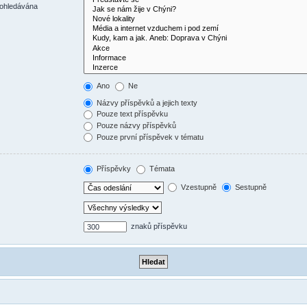
rohledávána
Ano
Ne
Názvy příspěvků a jejich texty
Pouze text příspěvku
Pouze názvy příspěvků
Pouze první příspěvek v tématu
Příspěvky
Témata
Vzestupně
Sestupně
znaků příspěvku