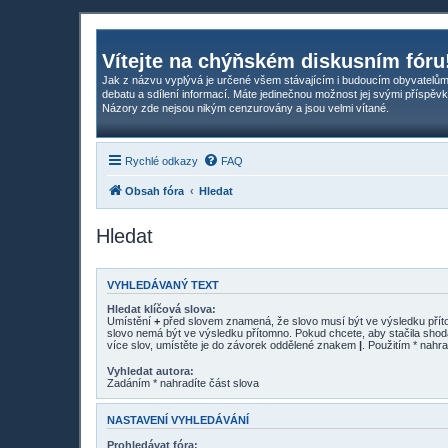
Vítejte na chýňském diskusním fóru
Jak z názvu vyplývá je určené všem stávajícím i budoucím obyvatelům
debatu a sdílení informací. Máte jedinečnou možnost jej svými příspěvk
Názory zde nejsou nikým cenzurovány a jsou velmi vítané.
Rychlé odkazy
FAQ
Obsah fóra
Hledat
Hledat
VYHLEDÁVANÝ TEXT
Hledat klíčová slova:
Umístění
+
před slovem znamená, že slovo musí být ve výsledku pří
slovo nemá být ve výsledku přítomno. Pokud chcete, aby stačila shod
více slov, umístěte je do závorek oddělené znakem
|
. Použitím * nahra
Vyhledat autora:
Zadáním * nahradíte část slova
NASTAVENÍ VYHLEDÁVÁNÍ
Prohledávat fóra: