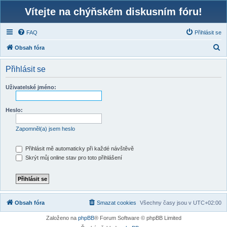
Vítejte na chýňském diskusním fóru!
FAQ
Přihlásit se
H
Obsah fóra
l
Přihlásit se
e
d
Uživatelské jméno:
a
t
Heslo:
Zapomněl(a) jsem heslo
Přihlásit mě automaticky při každé návštěvě
Skrýt můj online stav pro toto přihlášení
Obsah fóra
Smazat cookies
Všechny časy jsou v
UTC+02:00
Založeno na
phpBB
® Forum Software © phpBB Limited