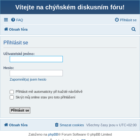
Vítejte na chýňském diskusním fóru!
FAQ
Přihlásit se
H
Obsah fóra
l
Přihlásit se
e
d
Uživatelské jméno:
a
t
Heslo:
Zapomněl(a) jsem heslo
Přihlásit mě automaticky při každé návštěvě
Skrýt můj online stav pro toto přihlášení
Obsah fóra
Smazat cookies
Všechny časy jsou v
UTC+02:00
Založeno na
phpBB
® Forum Software © phpBB Limited