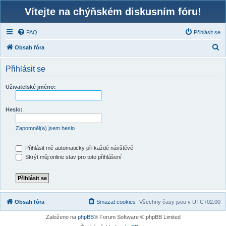
Vítejte na chýňském diskusním fóru!
FAQ
Přihlásit se
H
Obsah fóra
l
Přihlásit se
e
d
Uživatelské jméno:
a
t
Heslo:
Zapomněl(a) jsem heslo
Přihlásit mě automaticky při každé návštěvě
Skrýt můj online stav pro toto přihlášení
Obsah fóra
Smazat cookies
Všechny časy jsou v
UTC+02:00
Založeno na
phpBB
® Forum Software © phpBB Limited