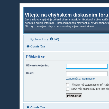
Vítejte na chýňském diskusním fóru
Jak z názvu vyplývá je určené všem stávajícím i budoucím obyvatelům
debatu a sdílení informací. Máte jedinečnou možnost jej svými příspěvk
Názory zde nejsou nikým cenzurovány a jsou velmi vítané.
Rychlé odkazy
FAQ
Obsah fóra
Přihlásit se
Uživatelské jméno:
Heslo:
Zapomněl(a) jsem heslo
Přihlásit mě automaticky při ka
Skrýt můj online stav pro toto př
Obsah fóra