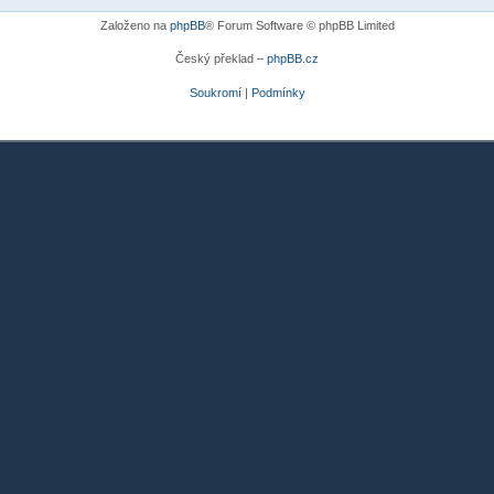
Založeno na
phpBB
® Forum Software © phpBB Limited
Český překlad –
phpBB.cz
Soukromí
|
Podmínky