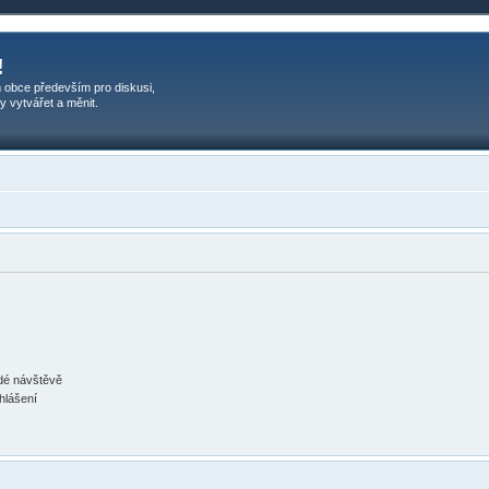
!
 obce především pro diskusi,
y vytvářet a měnit.
ždé návštěvě
ihlášení