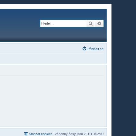
Hledat
Pokročilé hledání
Přihlásit se
Smazat cookies
Všechny časy jsou v
UTC+02:00