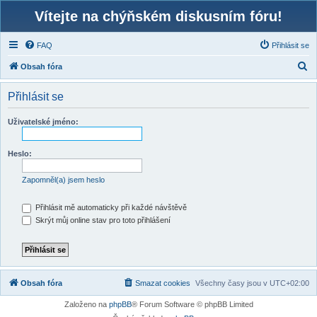
Vítejte na chýňském diskusním fóru!
FAQ
Přihlásit se
H
Obsah fóra
l
Přihlásit se
e
d
Uživatelské jméno:
a
t
Heslo:
Zapomněl(a) jsem heslo
Přihlásit mě automaticky při každé návštěvě
Skrýt můj online stav pro toto přihlášení
Obsah fóra
Smazat cookies
Všechny časy jsou v
UTC+02:00
Založeno na
phpBB
® Forum Software © phpBB Limited