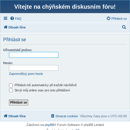
Vítejte na chýňském diskusním fóru!
FAQ
Přihlásit se
H
Obsah fóra
l
Přihlásit se
e
d
Uživatelské jméno:
a
t
Heslo:
Zapomněl(a) jsem heslo
Přihlásit mě automaticky při každé návštěvě
Skrýt můj online stav pro toto přihlášení
Obsah fóra
Smazat cookies
Všechny časy jsou v
UTC+02:00
Založeno na
phpBB
® Forum Software © phpBB Limited