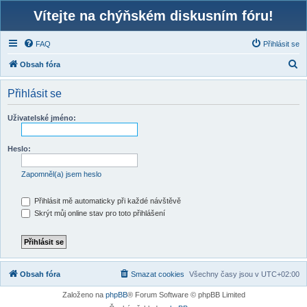
Vítejte na chýňském diskusním fóru!
FAQ
Přihlásit se
H
Obsah fóra
l
Přihlásit se
e
d
Uživatelské jméno:
a
t
Heslo:
Zapomněl(a) jsem heslo
Přihlásit mě automaticky při každé návštěvě
Skrýt můj online stav pro toto přihlášení
Obsah fóra
Smazat cookies
Všechny časy jsou v
UTC+02:00
Založeno na
phpBB
® Forum Software © phpBB Limited