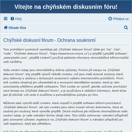
Vítejte na chýňském diskusním fóru!
FAQ
Přihlásit se
H
Obsah fóra
l
Chýňské diskusní fórum - Ochrana soukromí
e
d
Toto prohlášení podrobně vysvětluje jak „Chýňské diskusní fórum“ (dále jen “my”, “nás”,
“naše”, “Chýňské diskusní fórum”, “https://www.forum-chyne.cz”) a phpBB („phpBB software“,
a
„www.phpbb.com“, „phpBB Limited“) používá jakékoliv informace shromážděné během každé
vaší návštěvy.
t
Vaše osobní údaje jsou shromážděny dvěma způsoby. Prvním při vstupu na „Chýňské
diskusní fórum“, kdy phpBB vytvoří několik cookies, což jsou malé textové soubory, které
jsou stáhnuty a uloženy v dočasných souborech vašeho internetového prohlížeče. První
dvě cookies obsahují jen uživatelské-id a anonymní identifikátor session, které je vám
automaticky přiděleno phpBB softwarem. Třetí cookie se vytvoří, jakmile začnete procházet
mezi tématy na „Chýňské diskusní fórum“, a je používána k ukládání informace, které téma
jste již přečetli, což vede k snažšímu a pohodlnějšímu pohybu po fóru.
Můžeme také vytvořit další cookies, které nepatří k phpBB software během procházení
„Chýňské diskusní fórum“, ale tyto cookies jsou mimo rozsah tohoto dokumentu, který se
zaobírá jen soubory, které vytvořilo phpBB. Druhá možnost jak můžeme shromažďovat vaše
osobní údaje, je vaše odeslání těchto údajů nám. Toto může zahrnovat: odeslání příspěvků
jako anonymní uživatel, registrace na „Chýňské diskusní fórum“ a odeslání příspěvků po
vaší registrace, když jste přihlášeni.
Váš účet bude přinejmenším obsahovat uživatelské jméno, osobní heslo, používané při