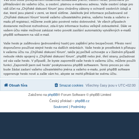
přihlašování do vašeho účtu, a osobní, platnou e-mailovou adresu. Vaše osobní údaje pro
váš účet na „Chýňské diskusní fórum“ jsou chráněny zákony o ochraně osobních údajů a
dat, které jsou platné v zemi, ve které sídlíme. Jakékoliv jiné informace požadované od
„Chýňské diskusní fórum“ kromě vašeho uživatelského jména, vašeho hesla a vašeho e-
mailu při registraci, můžeme zvolit jako povinné nebo dobrovolné. Ve všech případech
dostanete možnost rozhodnout, zda-li tyto informace budou veřejně zobrazitelné. Dále ve
vašem účtu máte možnost zakázat nebo povolit zasílání automaticky vytvářených e-mailů
phpBB softwarem na váš e-mail.
Vaše heslo je zašifrováno (jednosměrný hash) pro zajištění jeho bezpečnosti. Přesto není
doporučeno používat stejné heslo na dalších stránkách. Vaše heslo je prostředek k přístupu
k vašemu účtu na „Chýňské diskusní fórum“, takže jej pečlivě uchovejte a v žádném případě
nebude nikdo spojený s „Chýňské diskusní fórum“, phpBB nebo jiné, třetí strany, požadovat
od vás vaše heslo. V případě, že byste zapomněli vaše heslo k vašemu účtu, můžete použít
funkci „Zapomněl jsem své heslo“ poskytovanou phpBB softwarem. Tento proces po vás
bude žádat zadaní vašeho uživatelského jména a vašeho e-mailu, poté phpBB software
vygeneruje heslo nové a zašle vám ho, abyste se mohli přihlásit ke svému účtu.
Obsah fóra
Smazat cookies
Všechny časy jsou v
UTC+02:00
Založeno na
phpBB
® Forum Software © phpBB Limited
Český překlad –
phpBB.cz
Soukromí
|
Podmínky