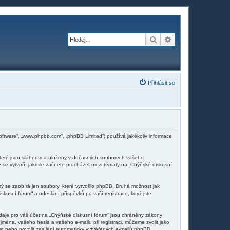
Hledat
Pokročilé hledání
Přihlásit se
software“, „www.phpbb.com“, „phpBB Limited“) používá jakékoliv informace
které jsou stáhnuty a uloženy v dočasných souborech vašeho
e se vytvoří, jakmile začnete procházet mezi tématy na „Chýňské diskusní
ý se zaobírá jen soubory, které vytvořilo phpBB. Druhá možnost jak
usní fórum“ a odeslání příspěvků po vaší registrace, když jste
daje pro váš účet na „Chýňské diskusní fórum“ jsou chráněny zákony
jména, vašeho hesla a vašeho e-mailu při registraci, můžeme zvolit jako
t nebo povolit zasílání automaticky vytvářených e-mailů phpBB