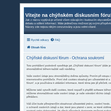
Vítejte na chýňském diskusním fóru
Jak z názvu vyplývá je určené všem stávajícím i budoucím obyvatelům
debatu a sdílení informací. Máte jedinečnou možnost jej svými příspěvk
Názory zde nejsou nikým cenzurovány a jsou velmi vítané.
Rychlé odkazy
FAQ
Obsah fóra
Chýňské diskusní fórum - Ochrana soukromí
Toto prohlášení podrobně vysvětluje jak „Chýňské diskusní fórum“ (dále j
shromážděné během každé vaší návštěvy.
Vaše osobní údaje jsou shromážděny dvěma způsoby. Prvním při vstupu na
internetového prohlížeče. První dvě cookies obsahují jen uživatelské-id a
fórum“, a je používána k ukládání informace, které téma jste již přečetli
Můžeme také vytvořit další cookies, které nepatří k phpBB software běhe
můžeme shromažďovat vaše osobní údaje, je vaše odeslání těchto údajů ná
přihlášeni.
Váš účet bude přinejmenším obsahovat uživatelské jméno, osobní heslo, 
o ochraně osobních údajů a dat, které jsou platné v zemi, ve které sídlí
povinné nebo dobrovolné. Ve všech případech dostanete možnost rozhodno