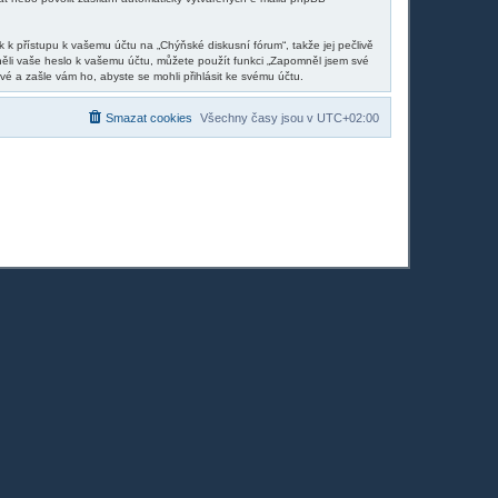
 k přístupu k vašemu účtu na „Chýňské diskusní fórum“, takže jej pečlivě
něli vaše heslo k vašemu účtu, můžete použít funkci „Zapomněl jsem své
 a zašle vám ho, abyste se mohli přihlásit ke svému účtu.
Smazat cookies
Všechny časy jsou v
UTC+02:00