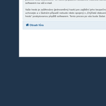
softwarem na váš e-mail.
Vaše heslo je zašifrováno (jednosměrný hash) pro zajištění jeho bezpečno
uchovejte a v žádném případě nebude nikdo spojený s „Chýňské diskusní 
heslo“ poskytovanou phpBB softwarem. Tento proces po vás bude žádat z
Obsah fóra