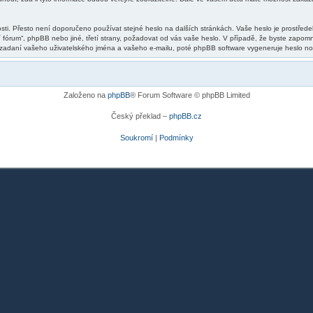
sti. Přesto není doporučeno používat stejné heslo na dalších stránkách. Vaše heslo je prostředek
fórum“, phpBB nebo jiné, třetí strany, požadovat od vás vaše heslo. V případě, že byste zapom
adaní vašeho uživatelského jména a vašeho e-mailu, poté phpBB software vygeneruje heslo nové
Založeno na
phpBB
® Forum Software © phpBB Limited
Český překlad –
phpBB.cz
Soukromí
|
Podmínky