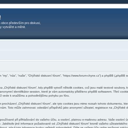
!
 obce především pro diskusi,
y vytvářet a měnit.
en “my”, “nás”, “naše”, “Chýňské diskusní fórum”, “https://www.forum-chyne.cz”) a phpBB („phpBB 
 „Chýňské diskusní fórum“, kdy phpBB vytvoří několik cookies, což jsou malé textové soubory, 
 anonymní identifikátor session, které je vám automaticky přiděleno phpBB softwarem. Třetí cooki
, což vede k snažšímu a pohodlnějšímu pohybu po fóru.
m procházení „Chýňské diskusní fórum“, ale tyto cookies jsou mimo rozsah tohoto dokumentu, kter
m. Toto může zahrnovat: odeslání příspěvků jako anonymní uživatel, registrace na „Chýňské disk
používané při přihlašování do vašeho účtu, a osobní, platnou e-mailovou adresu. Vaše osobní ú
me. Jakékoliv jiné informace požadované od „Chýňské diskusní fórum“ kromě vašeho uživatelského 
ut, zda-li tyto informace budou veřejně zobrazitelné. Dále ve vašem účtu máte možnost zakáza