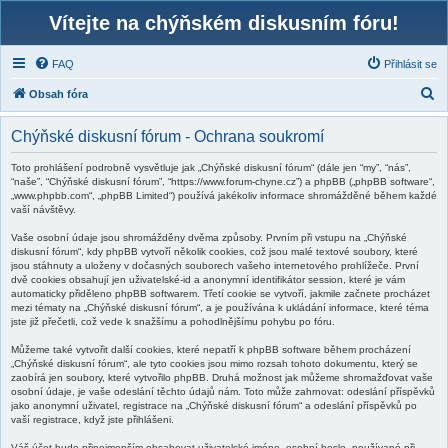
Vítejte na chýňském diskusním fóru!
FAQ
Přihlásit se
H
Obsah fóra
l
Chýňské diskusní fórum - Ochrana soukromí
e
d
Toto prohlášení podrobně vysvětluje jak „Chýňské diskusní fórum“ (dále jen “my”, “nás”,
“naše”, “Chýňské diskusní fórum”, “https://www.forum-chyne.cz”) a phpBB („phpBB software“,
a
„www.phpbb.com“, „phpBB Limited“) používá jakékoliv informace shromážděné během každé
vaší návštěvy.
t
Vaše osobní údaje jsou shromážděny dvěma způsoby. Prvním při vstupu na „Chýňské
diskusní fórum“, kdy phpBB vytvoří několik cookies, což jsou malé textové soubory, které
jsou stáhnuty a uloženy v dočasných souborech vašeho internetového prohlížeče. První
dvě cookies obsahují jen uživatelské-id a anonymní identifikátor session, které je vám
automaticky přiděleno phpBB softwarem. Třetí cookie se vytvoří, jakmile začnete procházet
mezi tématy na „Chýňské diskusní fórum“, a je používána k ukládání informace, které téma
jste již přečetli, což vede k snažšímu a pohodlnějšímu pohybu po fóru.
Můžeme také vytvořit další cookies, které nepatří k phpBB software během procházení
„Chýňské diskusní fórum“, ale tyto cookies jsou mimo rozsah tohoto dokumentu, který se
zaobírá jen soubory, které vytvořilo phpBB. Druhá možnost jak můžeme shromažďovat vaše
osobní údaje, je vaše odeslání těchto údajů nám. Toto může zahrnovat: odeslání příspěvků
jako anonymní uživatel, registrace na „Chýňské diskusní fórum“ a odeslání příspěvků po
vaší registrace, když jste přihlášeni.
Váš účet bude přinejmenším obsahovat uživatelské jméno, osobní heslo, používané při