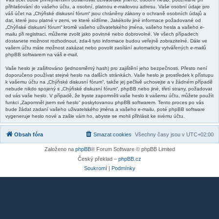
přihlašování do vašeho účtu, a osobní, platnou e-mailovou adresu. Vaše osobní údaje pro
váš účet na „Chýňské diskusní fórum“ jsou chráněny zákony o ochraně osobních údajů a
dat, které jsou platné v zemi, ve které sídlíme. Jakékoliv jiné informace požadované od
„Chýňské diskusní fórum“ kromě vašeho uživatelského jména, vašeho hesla a vašeho e-
mailu při registraci, můžeme zvolit jako povinné nebo dobrovolné. Ve všech případech
dostanete možnost rozhodnout, zda-li tyto informace budou veřejně zobrazitelné. Dále ve
vašem účtu máte možnost zakázat nebo povolit zasílání automaticky vytvářených e-mailů
phpBB softwarem na váš e-mail.
Vaše heslo je zašifrováno (jednosměrný hash) pro zajištění jeho bezpečnosti. Přesto není
doporučeno používat stejné heslo na dalších stránkách. Vaše heslo je prostředek k přístupu
k vašemu účtu na „Chýňské diskusní fórum“, takže jej pečlivě uchovejte a v žádném případě
nebude nikdo spojený s „Chýňské diskusní fórum“, phpBB nebo jiné, třetí strany, požadovat
od vás vaše heslo. V případě, že byste zapomněli vaše heslo k vašemu účtu, můžete použít
funkci „Zapomněl jsem své heslo“ poskytovanou phpBB softwarem. Tento proces po vás
bude žádat zadaní vašeho uživatelského jména a vašeho e-mailu, poté phpBB software
vygeneruje heslo nové a zašle vám ho, abyste se mohli přihlásit ke svému účtu.
Obsah fóra
Smazat cookies
Všechny časy jsou v
UTC+02:00
Založeno na
phpBB
® Forum Software © phpBB Limited
Český překlad –
phpBB.cz
Soukromí
|
Podmínky