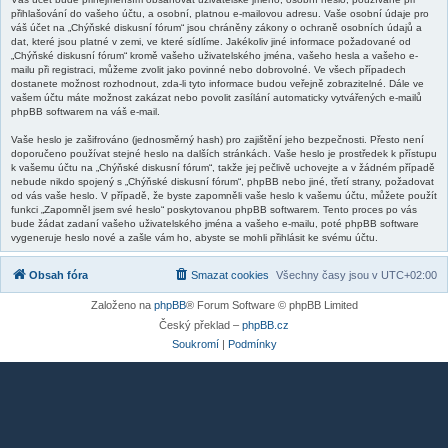
přihlašování do vašeho účtu, a osobní, platnou e-mailovou adresu. Vaše osobní údaje pro
váš účet na „Chýňské diskusní fórum“ jsou chráněny zákony o ochraně osobních údajů a
dat, které jsou platné v zemi, ve které sídlíme. Jakékoliv jiné informace požadované od
„Chýňské diskusní fórum“ kromě vašeho uživatelského jména, vašeho hesla a vašeho e-
mailu při registraci, můžeme zvolit jako povinné nebo dobrovolné. Ve všech případech
dostanete možnost rozhodnout, zda-li tyto informace budou veřejně zobrazitelné. Dále ve
vašem účtu máte možnost zakázat nebo povolit zasílání automaticky vytvářených e-mailů
phpBB softwarem na váš e-mail.
Vaše heslo je zašifrováno (jednosměrný hash) pro zajištění jeho bezpečnosti. Přesto není
doporučeno používat stejné heslo na dalších stránkách. Vaše heslo je prostředek k přístupu
k vašemu účtu na „Chýňské diskusní fórum“, takže jej pečlivě uchovejte a v žádném případě
nebude nikdo spojený s „Chýňské diskusní fórum“, phpBB nebo jiné, třetí strany, požadovat
od vás vaše heslo. V případě, že byste zapomněli vaše heslo k vašemu účtu, můžete použít
funkci „Zapomněl jsem své heslo“ poskytovanou phpBB softwarem. Tento proces po vás
bude žádat zadaní vašeho uživatelského jména a vašeho e-mailu, poté phpBB software
vygeneruje heslo nové a zašle vám ho, abyste se mohli přihlásit ke svému účtu.
Obsah fóra
Smazat cookies
Všechny časy jsou v
UTC+02:00
Založeno na
phpBB
® Forum Software © phpBB Limited
Český překlad –
phpBB.cz
Soukromí
|
Podmínky