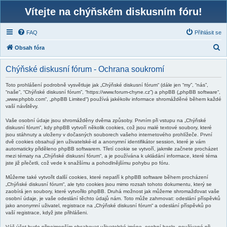
Vítejte na chýňském diskusním fóru!
FAQ
Přihlásit se
H
Obsah fóra
l
Chýňské diskusní fórum - Ochrana soukromí
e
d
Toto prohlášení podrobně vysvětluje jak „Chýňské diskusní fórum“ (dále jen “my”, “nás”,
“naše”, “Chýňské diskusní fórum”, “https://www.forum-chyne.cz”) a phpBB („phpBB software“,
a
„www.phpbb.com“, „phpBB Limited“) používá jakékoliv informace shromážděné během každé
vaší návštěvy.
t
Vaše osobní údaje jsou shromážděny dvěma způsoby. Prvním při vstupu na „Chýňské
diskusní fórum“, kdy phpBB vytvoří několik cookies, což jsou malé textové soubory, které
jsou stáhnuty a uloženy v dočasných souborech vašeho internetového prohlížeče. První
dvě cookies obsahují jen uživatelské-id a anonymní identifikátor session, které je vám
automaticky přiděleno phpBB softwarem. Třetí cookie se vytvoří, jakmile začnete procházet
mezi tématy na „Chýňské diskusní fórum“, a je používána k ukládání informace, které téma
jste již přečetli, což vede k snažšímu a pohodlnějšímu pohybu po fóru.
Můžeme také vytvořit další cookies, které nepatří k phpBB software během procházení
„Chýňské diskusní fórum“, ale tyto cookies jsou mimo rozsah tohoto dokumentu, který se
zaobírá jen soubory, které vytvořilo phpBB. Druhá možnost jak můžeme shromažďovat vaše
osobní údaje, je vaše odeslání těchto údajů nám. Toto může zahrnovat: odeslání příspěvků
jako anonymní uživatel, registrace na „Chýňské diskusní fórum“ a odeslání příspěvků po
vaší registrace, když jste přihlášeni.
Váš účet bude přinejmenším obsahovat uživatelské jméno, osobní heslo, používané při