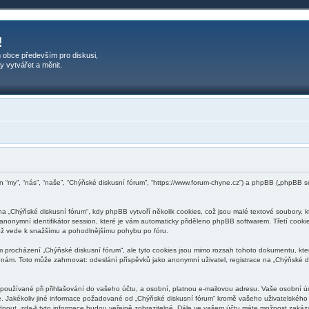
!
 obce především pro diskusi,
y vytvářet a měnit.
en “my”, “nás”, “naše”, “Chýňské diskusní fórum”, “https://www.forum-chyne.cz”) a phpBB („phpBB 
 „Chýňské diskusní fórum“, kdy phpBB vytvoří několik cookies, což jsou malé textové soubory, 
 anonymní identifikátor session, které je vám automaticky přiděleno phpBB softwarem. Třetí cooki
, což vede k snažšímu a pohodlnějšímu pohybu po fóru.
m procházení „Chýňské diskusní fórum“, ale tyto cookies jsou mimo rozsah tohoto dokumentu, kter
m. Toto může zahrnovat: odeslání příspěvků jako anonymní uživatel, registrace na „Chýňské disk
používané při přihlašování do vašeho účtu, a osobní, platnou e-mailovou adresu. Vaše osobní ú
me. Jakékoliv jiné informace požadované od „Chýňské diskusní fórum“ kromě vašeho uživatelského 
ut, zda-li tyto informace budou veřejně zobrazitelné. Dále ve vašem účtu máte možnost zakáza