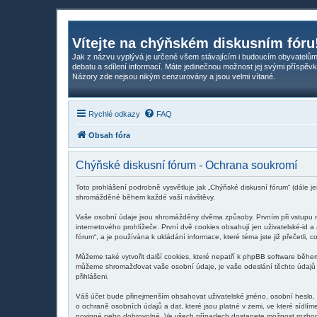
Vítejte na chýňském diskusním fóru
Jak z názvu vyplývá je určené všem stávajícím i budoucím obyvatelům
debatu a sdílení informací. Máte jedinečnou možnost jej svými příspěvk
Názory zde nejsou nikým cenzurovány a jsou velmi vítané.
Rychlé odkazy
FAQ
Obsah fóra
Chýňské diskusní fórum - Ochrana soukromí
Toto prohlášení podrobně vysvětluje jak „Chýňské diskusní fórum“ (dále j
shromážděné během každé vaší návštěvy.
Vaše osobní údaje jsou shromážděny dvěma způsoby. Prvním při vstupu na
internetového prohlížeče. První dvě cookies obsahují jen uživatelské-id a
fórum“, a je používána k ukládání informace, které téma jste již přečetli
Můžeme také vytvořit další cookies, které nepatří k phpBB software běhe
můžeme shromažďovat vaše osobní údaje, je vaše odeslání těchto údajů ná
přihlášeni.
Váš účet bude přinejmenším obsahovat uživatelské jméno, osobní heslo, 
o ochraně osobních údajů a dat, které jsou platné v zemi, ve které sídlí
povinné nebo dobrovolné. Ve všech případech dostanete možnost rozhodno