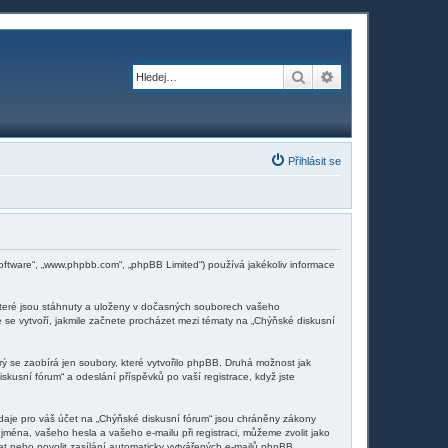
Hledat
Pokročilé hledání
Přihlásit se
software“, „www.phpbb.com“, „phpBB Limited“) používá jakékoliv informace
které jsou stáhnuty a uloženy v dočasných souborech vašeho
e se vytvoří, jakmile začnete procházet mezi tématy na „Chýňské diskusní
ý se zaobírá jen soubory, které vytvořilo phpBB. Druhá možnost jak
usní fórum“ a odeslání příspěvků po vaší registrace, když jste
daje pro váš účet na „Chýňské diskusní fórum“ jsou chráněny zákony
jména, vašeho hesla a vašeho e-mailu při registraci, můžeme zvolit jako
t nebo povolit zasílání automaticky vytvářených e-mailů phpBB