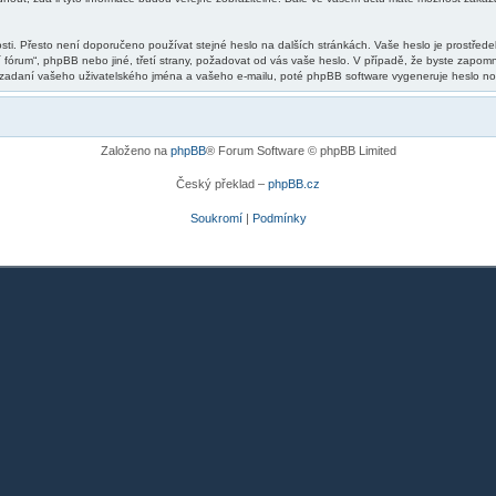
sti. Přesto není doporučeno používat stejné heslo na dalších stránkách. Vaše heslo je prostředek
fórum“, phpBB nebo jiné, třetí strany, požadovat od vás vaše heslo. V případě, že byste zapom
adaní vašeho uživatelského jména a vašeho e-mailu, poté phpBB software vygeneruje heslo nové
Založeno na
phpBB
® Forum Software © phpBB Limited
Český překlad –
phpBB.cz
Soukromí
|
Podmínky