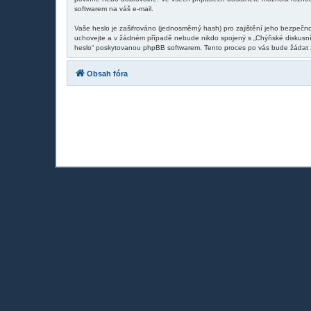
softwarem na váš e-mail.
Vaše heslo je zašifrováno (jednosměrný hash) pro zajištění jeho bezpečno
uchovejte a v žádném případě nebude nikdo spojený s „Chýňské diskusní 
heslo“ poskytovanou phpBB softwarem. Tento proces po vás bude žádat z
Obsah fóra