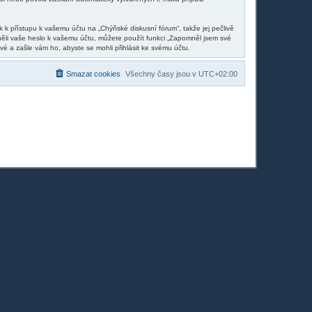
 k přístupu k vašemu účtu na „Chýňské diskusní fórum“, takže jej pečlivě
něli vaše heslo k vašemu účtu, můžete použít funkci „Zapomněl jsem své
 a zašle vám ho, abyste se mohli přihlásit ke svému účtu.
Smazat cookies
Všechny časy jsou v
UTC+02:00