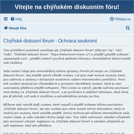
Vítejte na chýňském diskusním fóru!
FAQ
Přihlásit se
H
Obsah fóra
l
Chýňské diskusní fórum - Ochrana soukromí
e
d
Toto prohlášení podrobně vysvětluje jak „Chýňské diskusní fórum“ (dále jen “my”, “nás”,
“naše”, “Chýňské diskusní fórum”, “https://www.forum-chyne.cz”) a phpBB („phpBB software“,
a
„www.phpbb.com“, „phpBB Limited“) používá jakékoliv informace shromážděné během každé
vaší návštěvy.
t
Vaše osobní údaje jsou shromážděny dvěma způsoby. Prvním při vstupu na „Chýňské
diskusní fórum“, kdy phpBB vytvoří několik cookies, což jsou malé textové soubory, které
jsou stáhnuty a uloženy v dočasných souborech vašeho internetového prohlížeče. První
dvě cookies obsahují jen uživatelské-id a anonymní identifikátor session, které je vám
automaticky přiděleno phpBB softwarem. Třetí cookie se vytvoří, jakmile začnete procházet
mezi tématy na „Chýňské diskusní fórum“, a je používána k ukládání informace, které téma
jste již přečetli, což vede k snažšímu a pohodlnějšímu pohybu po fóru.
Můžeme také vytvořit další cookies, které nepatří k phpBB software během procházení
„Chýňské diskusní fórum“, ale tyto cookies jsou mimo rozsah tohoto dokumentu, který se
zaobírá jen soubory, které vytvořilo phpBB. Druhá možnost jak můžeme shromažďovat vaše
osobní údaje, je vaše odeslání těchto údajů nám. Toto může zahrnovat: odeslání příspěvků
jako anonymní uživatel, registrace na „Chýňské diskusní fórum“ a odeslání příspěvků po
vaší registrace, když jste přihlášeni.
Váš účet bude přinejmenším obsahovat uživatelské jméno, osobní heslo, používané při