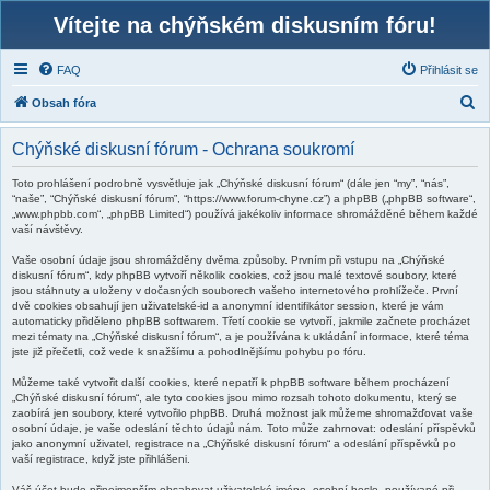
Vítejte na chýňském diskusním fóru!
FAQ
Přihlásit se
H
Obsah fóra
l
Chýňské diskusní fórum - Ochrana soukromí
e
d
Toto prohlášení podrobně vysvětluje jak „Chýňské diskusní fórum“ (dále jen “my”, “nás”,
“naše”, “Chýňské diskusní fórum”, “https://www.forum-chyne.cz”) a phpBB („phpBB software“,
a
„www.phpbb.com“, „phpBB Limited“) používá jakékoliv informace shromážděné během každé
vaší návštěvy.
t
Vaše osobní údaje jsou shromážděny dvěma způsoby. Prvním při vstupu na „Chýňské
diskusní fórum“, kdy phpBB vytvoří několik cookies, což jsou malé textové soubory, které
jsou stáhnuty a uloženy v dočasných souborech vašeho internetového prohlížeče. První
dvě cookies obsahují jen uživatelské-id a anonymní identifikátor session, které je vám
automaticky přiděleno phpBB softwarem. Třetí cookie se vytvoří, jakmile začnete procházet
mezi tématy na „Chýňské diskusní fórum“, a je používána k ukládání informace, které téma
jste již přečetli, což vede k snažšímu a pohodlnějšímu pohybu po fóru.
Můžeme také vytvořit další cookies, které nepatří k phpBB software během procházení
„Chýňské diskusní fórum“, ale tyto cookies jsou mimo rozsah tohoto dokumentu, který se
zaobírá jen soubory, které vytvořilo phpBB. Druhá možnost jak můžeme shromažďovat vaše
osobní údaje, je vaše odeslání těchto údajů nám. Toto může zahrnovat: odeslání příspěvků
jako anonymní uživatel, registrace na „Chýňské diskusní fórum“ a odeslání příspěvků po
vaší registrace, když jste přihlášeni.
Váš účet bude přinejmenším obsahovat uživatelské jméno, osobní heslo, používané při