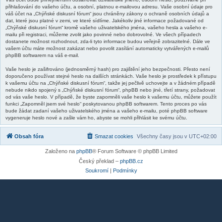
přihlašování do vašeho účtu, a osobní, platnou e-mailovou adresu. Vaše osobní údaje pro
váš účet na „Chýňské diskusní fórum“ jsou chráněny zákony o ochraně osobních údajů a
dat, které jsou platné v zemi, ve které sídlíme. Jakékoliv jiné informace požadované od
„Chýňské diskusní fórum“ kromě vašeho uživatelského jména, vašeho hesla a vašeho e-
mailu při registraci, můžeme zvolit jako povinné nebo dobrovolné. Ve všech případech
dostanete možnost rozhodnout, zda-li tyto informace budou veřejně zobrazitelné. Dále ve
vašem účtu máte možnost zakázat nebo povolit zasílání automaticky vytvářených e-mailů
phpBB softwarem na váš e-mail.
Vaše heslo je zašifrováno (jednosměrný hash) pro zajištění jeho bezpečnosti. Přesto není
doporučeno používat stejné heslo na dalších stránkách. Vaše heslo je prostředek k přístupu
k vašemu účtu na „Chýňské diskusní fórum“, takže jej pečlivě uchovejte a v žádném případě
nebude nikdo spojený s „Chýňské diskusní fórum“, phpBB nebo jiné, třetí strany, požadovat
od vás vaše heslo. V případě, že byste zapomněli vaše heslo k vašemu účtu, můžete použít
funkci „Zapomněl jsem své heslo“ poskytovanou phpBB softwarem. Tento proces po vás
bude žádat zadaní vašeho uživatelského jména a vašeho e-mailu, poté phpBB software
vygeneruje heslo nové a zašle vám ho, abyste se mohli přihlásit ke svému účtu.
Obsah fóra
Smazat cookies
Všechny časy jsou v
UTC+02:00
Založeno na
phpBB
® Forum Software © phpBB Limited
Český překlad –
phpBB.cz
Soukromí
|
Podmínky