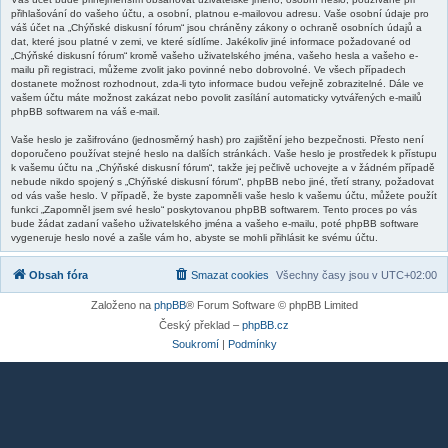
přihlašování do vašeho účtu, a osobní, platnou e-mailovou adresu. Vaše osobní údaje pro
váš účet na „Chýňské diskusní fórum“ jsou chráněny zákony o ochraně osobních údajů a
dat, které jsou platné v zemi, ve které sídlíme. Jakékoliv jiné informace požadované od
„Chýňské diskusní fórum“ kromě vašeho uživatelského jména, vašeho hesla a vašeho e-
mailu při registraci, můžeme zvolit jako povinné nebo dobrovolné. Ve všech případech
dostanete možnost rozhodnout, zda-li tyto informace budou veřejně zobrazitelné. Dále ve
vašem účtu máte možnost zakázat nebo povolit zasílání automaticky vytvářených e-mailů
phpBB softwarem na váš e-mail.
Vaše heslo je zašifrováno (jednosměrný hash) pro zajištění jeho bezpečnosti. Přesto není
doporučeno používat stejné heslo na dalších stránkách. Vaše heslo je prostředek k přístupu
k vašemu účtu na „Chýňské diskusní fórum“, takže jej pečlivě uchovejte a v žádném případě
nebude nikdo spojený s „Chýňské diskusní fórum“, phpBB nebo jiné, třetí strany, požadovat
od vás vaše heslo. V případě, že byste zapomněli vaše heslo k vašemu účtu, můžete použít
funkci „Zapomněl jsem své heslo“ poskytovanou phpBB softwarem. Tento proces po vás
bude žádat zadaní vašeho uživatelského jména a vašeho e-mailu, poté phpBB software
vygeneruje heslo nové a zašle vám ho, abyste se mohli přihlásit ke svému účtu.
Obsah fóra
Smazat cookies
Všechny časy jsou v
UTC+02:00
Založeno na
phpBB
® Forum Software © phpBB Limited
Český překlad –
phpBB.cz
Soukromí
|
Podmínky