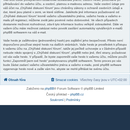
přihlašování do vašeho účtu, a osobní, platnou e-mailovou adresu. Vaše osobní údaje pro
váš účet na „Chýňské diskusní fórum“ jsou chráněny zákony o ochraně osobních údajů a
dat, které jsou platné v zemi, ve které sídlíme. Jakékoliv jiné informace požadované od
„Chýňské diskusní fórum“ kromě vašeho uživatelského jména, vašeho hesla a vašeho e-
mailu při registraci, můžeme zvolit jako povinné nebo dobrovolné. Ve všech případech
dostanete možnost rozhodnout, zda-li tyto informace budou veřejně zobrazitelné. Dále ve
vašem účtu máte možnost zakázat nebo povolit zasílání automaticky vytvářených e-mailů
phpBB softwarem na váš e-mail.
Vaše heslo je zašifrováno (jednosměrný hash) pro zajištění jeho bezpečnosti. Přesto není
doporučeno používat stejné heslo na dalších stránkách. Vaše heslo je prostředek k přístupu
k vašemu účtu na „Chýňské diskusní fórum“, takže jej pečlivě uchovejte a v žádném případě
nebude nikdo spojený s „Chýňské diskusní fórum“, phpBB nebo jiné, třetí strany, požadovat
od vás vaše heslo. V případě, že byste zapomněli vaše heslo k vašemu účtu, můžete použít
funkci „Zapomněl jsem své heslo“ poskytovanou phpBB softwarem. Tento proces po vás
bude žádat zadaní vašeho uživatelského jména a vašeho e-mailu, poté phpBB software
vygeneruje heslo nové a zašle vám ho, abyste se mohli přihlásit ke svému účtu.
Obsah fóra
Smazat cookies
Všechny časy jsou v
UTC+02:00
Založeno na
phpBB
® Forum Software © phpBB Limited
Český překlad –
phpBB.cz
Soukromí
|
Podmínky