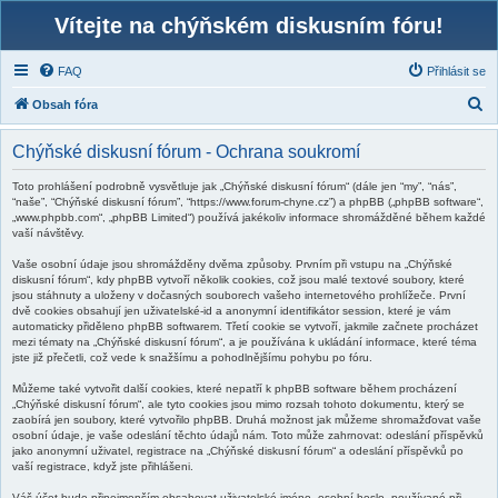
Vítejte na chýňském diskusním fóru!
FAQ
Přihlásit se
H
Obsah fóra
l
Chýňské diskusní fórum - Ochrana soukromí
e
d
Toto prohlášení podrobně vysvětluje jak „Chýňské diskusní fórum“ (dále jen “my”, “nás”,
“naše”, “Chýňské diskusní fórum”, “https://www.forum-chyne.cz”) a phpBB („phpBB software“,
a
„www.phpbb.com“, „phpBB Limited“) používá jakékoliv informace shromážděné během každé
vaší návštěvy.
t
Vaše osobní údaje jsou shromážděny dvěma způsoby. Prvním při vstupu na „Chýňské
diskusní fórum“, kdy phpBB vytvoří několik cookies, což jsou malé textové soubory, které
jsou stáhnuty a uloženy v dočasných souborech vašeho internetového prohlížeče. První
dvě cookies obsahují jen uživatelské-id a anonymní identifikátor session, které je vám
automaticky přiděleno phpBB softwarem. Třetí cookie se vytvoří, jakmile začnete procházet
mezi tématy na „Chýňské diskusní fórum“, a je používána k ukládání informace, které téma
jste již přečetli, což vede k snažšímu a pohodlnějšímu pohybu po fóru.
Můžeme také vytvořit další cookies, které nepatří k phpBB software během procházení
„Chýňské diskusní fórum“, ale tyto cookies jsou mimo rozsah tohoto dokumentu, který se
zaobírá jen soubory, které vytvořilo phpBB. Druhá možnost jak můžeme shromažďovat vaše
osobní údaje, je vaše odeslání těchto údajů nám. Toto může zahrnovat: odeslání příspěvků
jako anonymní uživatel, registrace na „Chýňské diskusní fórum“ a odeslání příspěvků po
vaší registrace, když jste přihlášeni.
Váš účet bude přinejmenším obsahovat uživatelské jméno, osobní heslo, používané při