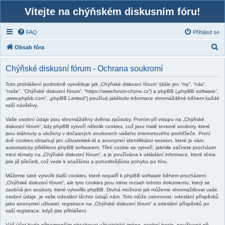
Vítejte na chýňském diskusním fóru!
FAQ
Přihlásit se
H
Obsah fóra
l
Chýňské diskusní fórum - Ochrana soukromí
e
d
Toto prohlášení podrobně vysvětluje jak „Chýňské diskusní fórum“ (dále jen “my”, “nás”,
“naše”, “Chýňské diskusní fórum”, “https://www.forum-chyne.cz”) a phpBB („phpBB software“,
a
„www.phpbb.com“, „phpBB Limited“) používá jakékoliv informace shromážděné během každé
vaší návštěvy.
t
Vaše osobní údaje jsou shromážděny dvěma způsoby. Prvním při vstupu na „Chýňské
diskusní fórum“, kdy phpBB vytvoří několik cookies, což jsou malé textové soubory, které
jsou stáhnuty a uloženy v dočasných souborech vašeho internetového prohlížeče. První
dvě cookies obsahují jen uživatelské-id a anonymní identifikátor session, které je vám
automaticky přiděleno phpBB softwarem. Třetí cookie se vytvoří, jakmile začnete procházet
mezi tématy na „Chýňské diskusní fórum“, a je používána k ukládání informace, které téma
jste již přečetli, což vede k snažšímu a pohodlnějšímu pohybu po fóru.
Můžeme také vytvořit další cookies, které nepatří k phpBB software během procházení
„Chýňské diskusní fórum“, ale tyto cookies jsou mimo rozsah tohoto dokumentu, který se
zaobírá jen soubory, které vytvořilo phpBB. Druhá možnost jak můžeme shromažďovat vaše
osobní údaje, je vaše odeslání těchto údajů nám. Toto může zahrnovat: odeslání příspěvků
jako anonymní uživatel, registrace na „Chýňské diskusní fórum“ a odeslání příspěvků po
vaší registrace, když jste přihlášeni.
Váš účet bude přinejmenším obsahovat uživatelské jméno, osobní heslo, používané při