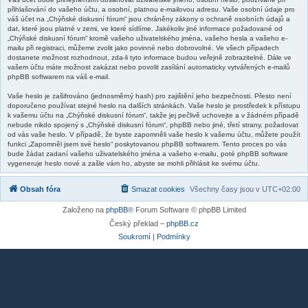
přihlašování do vašeho účtu, a osobní, platnou e-mailovou adresu. Vaše osobní údaje pro
váš účet na „Chýňské diskusní fórum“ jsou chráněny zákony o ochraně osobních údajů a
dat, které jsou platné v zemi, ve které sídlíme. Jakékoliv jiné informace požadované od
„Chýňské diskusní fórum“ kromě vašeho uživatelského jména, vašeho hesla a vašeho e-
mailu při registraci, můžeme zvolit jako povinné nebo dobrovolné. Ve všech případech
dostanete možnost rozhodnout, zda-li tyto informace budou veřejně zobrazitelné. Dále ve
vašem účtu máte možnost zakázat nebo povolit zasílání automaticky vytvářených e-mailů
phpBB softwarem na váš e-mail.
Vaše heslo je zašifrováno (jednosměrný hash) pro zajištění jeho bezpečnosti. Přesto není
doporučeno používat stejné heslo na dalších stránkách. Vaše heslo je prostředek k přístupu
k vašemu účtu na „Chýňské diskusní fórum“, takže jej pečlivě uchovejte a v žádném případě
nebude nikdo spojený s „Chýňské diskusní fórum“, phpBB nebo jiné, třetí strany, požadovat
od vás vaše heslo. V případě, že byste zapomněli vaše heslo k vašemu účtu, můžete použít
funkci „Zapomněl jsem své heslo“ poskytovanou phpBB softwarem. Tento proces po vás
bude žádat zadaní vašeho uživatelského jména a vašeho e-mailu, poté phpBB software
vygeneruje heslo nové a zašle vám ho, abyste se mohli přihlásit ke svému účtu.
Obsah fóra
Smazat cookies
Všechny časy jsou v
UTC+02:00
Založeno na
phpBB
® Forum Software © phpBB Limited
Český překlad –
phpBB.cz
Soukromí
|
Podmínky