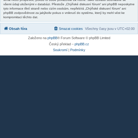
všemi údaji uloženými v databázi. Přestože „Chýňské diskusní fórum“ ani phpBB neposkytne
tyto informace třetí straně nebo cizím osobám, nepřebírá „Chýňské diskusní fórum“ ani
phpBB zodpovědnost za jakýkoliv pokus o vniknutí do systému, který by mohl vést ke
kompromitaci těchto dat.
Obsah fóra
Smazat cookies
Všechny časy jsou v
UTC+02:00
Založeno na
phpBB
® Forum Software © phpBB Limited
Český překlad –
phpBB.cz
Soukromí
|
Podmínky