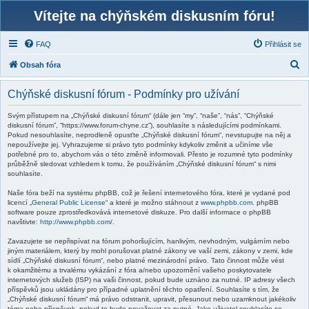
Vítejte na chýňském diskusním fóru!
FAQ
Přihlásit se
H
Obsah fóra
l
Chýňské diskusní fórum - Podmínky pro užívání
e
d
Svým přístupem na „Chýňské diskusní fórum“ (dále jen “my”, “naše”, “nás”, “Chýňské
diskusní fórum”, “https://www.forum-chyne.cz”), souhlasíte s následujícími podmínkami.
a
Pokud nesouhlasíte, neprodleně opusťte „Chýňské diskusní fórum“, nevstupujte na něj a
nepoužívejte jej. Vyhrazujeme si právo tyto podmínky kdykoliv změnit a učiníme vše
t
potřebné pro to, abychom vás o této změně informovali. Přesto je rozumné tyto podmínky
průběžně sledovat vzhledem k tomu, že používáním „Chýňské diskusní fórum“ s nimi
souhlasíte.
Naše fóra beží na systému phpBB, což je řešení internetového fóra, které je vydané pod
licencí „
General Public License
“ a které je možno stáhnout z
www.phpbb.com
. phpBB
software pouze zprostředkovává internetové diskuze. Pro další informace o phpBB
navštivte:
http://www.phpbb.com/
.
Zavazujete se nepřispívat na fórum pohoršujícím, hanlivým, nevhodným, vulgárním nebo
jiným materiálem, který by mohl porušovat platné zákony ve vaší zemi, zákony v zemi, kde
sídlí „Chýňské diskusní fórum“, nebo platné mezinárodní právo. Tato činnost může vést
k okamžitému a trvalému vykázání z fóra a/nebo upozornění vašeho poskytovatele
internetových služeb (ISP) na vaši činnost, pokud bude uznáno za nutné. IP adresy všech
příspěvků jsou ukládány pro případné uplatnění těchto opatření. Souhlasíte s tím, že
„Chýňské diskusní fórum“ má právo odstranit, upravit, přesunout nebo uzamknout jakékoliv
téma nebo příspěvek, pokud to bude považovat za nutné. Jako uživatel souhlasíte se