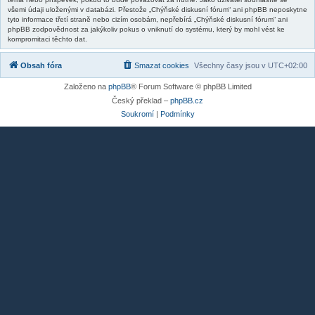
všemi údaji uloženými v databázi. Přestože „Chýňské diskusní fórum“ ani phpBB neposkytne
tyto informace třetí straně nebo cizím osobám, nepřebírá „Chýňské diskusní fórum“ ani
phpBB zodpovědnost za jakýkoliv pokus o vniknutí do systému, který by mohl vést ke
kompromitaci těchto dat.
Obsah fóra
Smazat cookies
Všechny časy jsou v
UTC+02:00
Založeno na
phpBB
® Forum Software © phpBB Limited
Český překlad –
phpBB.cz
Soukromí
|
Podmínky