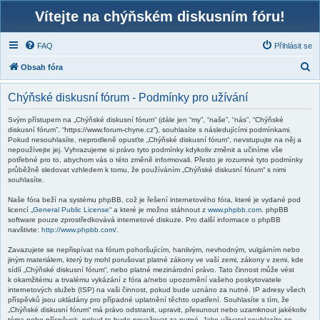
Vítejte na chýňském diskusním fóru!
FAQ
Přihlásit se
H
Obsah fóra
l
Chýňské diskusní fórum - Podmínky pro užívání
e
d
Svým přístupem na „Chýňské diskusní fórum“ (dále jen “my”, “naše”, “nás”, “Chýňské
diskusní fórum”, “https://www.forum-chyne.cz”), souhlasíte s následujícími podmínkami.
a
Pokud nesouhlasíte, neprodleně opusťte „Chýňské diskusní fórum“, nevstupujte na něj a
nepoužívejte jej. Vyhrazujeme si právo tyto podmínky kdykoliv změnit a učiníme vše
t
potřebné pro to, abychom vás o této změně informovali. Přesto je rozumné tyto podmínky
průběžně sledovat vzhledem k tomu, že používáním „Chýňské diskusní fórum“ s nimi
souhlasíte.
Naše fóra beží na systému phpBB, což je řešení internetového fóra, které je vydané pod
licencí „
General Public License
“ a které je možno stáhnout z
www.phpbb.com
. phpBB
software pouze zprostředkovává internetové diskuze. Pro další informace o phpBB
navštivte:
http://www.phpbb.com/
.
Zavazujete se nepřispívat na fórum pohoršujícím, hanlivým, nevhodným, vulgárním nebo
jiným materiálem, který by mohl porušovat platné zákony ve vaší zemi, zákony v zemi, kde
sídlí „Chýňské diskusní fórum“, nebo platné mezinárodní právo. Tato činnost může vést
k okamžitému a trvalému vykázání z fóra a/nebo upozornění vašeho poskytovatele
internetových služeb (ISP) na vaši činnost, pokud bude uznáno za nutné. IP adresy všech
příspěvků jsou ukládány pro případné uplatnění těchto opatření. Souhlasíte s tím, že
„Chýňské diskusní fórum“ má právo odstranit, upravit, přesunout nebo uzamknout jakékoliv
téma nebo příspěvek, pokud to bude považovat za nutné. Jako uživatel souhlasíte se