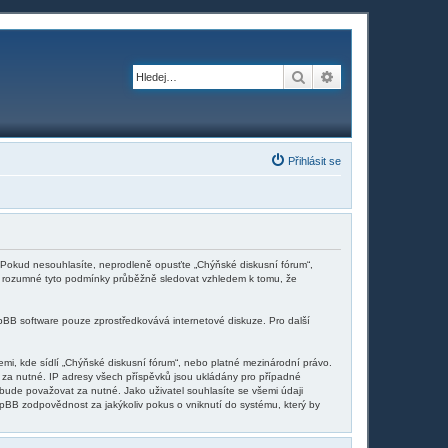
Hledat
Pokročilé hledání
Přihlásit se
i. Pokud nesouhlasíte, neprodleně opusťte „Chýňské diskusní fórum“,
 je rozumné tyto podmínky průběžně sledovat vzhledem k tomu, že
pBB software pouze zprostředkovává internetové diskuze. Pro další
mi, kde sídlí „Chýňské diskusní fórum“, nebo platné mezinárodní právo.
 za nutné. IP adresy všech příspěvků jsou ukládány pro případné
 bude považovat za nutné. Jako uživatel souhlasíte se všemi údaji
pBB zodpovědnost za jakýkoliv pokus o vniknutí do systému, který by