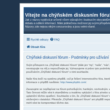
Vítejte na chýňském diskusním fóru
Jak z názvu vyplývá je určené všem stávajícím i budoucím obyvatelům
debatu a sdílení informací. Máte jedinečnou možnost jej svými příspěvk
Názory zde nejsou nikým cenzurovány a jsou velmi vítané.
Rychlé odkazy
FAQ
Obsah fóra
Chýňské diskusní fórum - Podmínky pro užívání
Svým přístupem na „Chýňské diskusní fórum“ (dále jen “my”, “naše”, “nás”
nevstupujte na něj a nepoužívejte jej. Vyhrazujeme si právo tyto podmín
používáním „Chýňské diskusní fórum“ s nimi souhlasíte.
Naše fóra beží na systému phpBB, což je řešení internetového fóra, které 
informace o phpBB navštivte:
http://www.phpbb.com/
.
Zavazujete se nepřispívat na fórum pohoršujícím, hanlivým, nevhodným, v
Tato činnost může vést k okamžitému a trvalému vykázání z fóra a/nebo 
uplatnění těchto opatření. Souhlasíte s tím, že „Chýňské diskusní fórum“
uloženými v databázi. Přestože „Chýňské diskusní fórum“ ani phpBB nepos
mohl vést ke kompromitaci těchto dat.