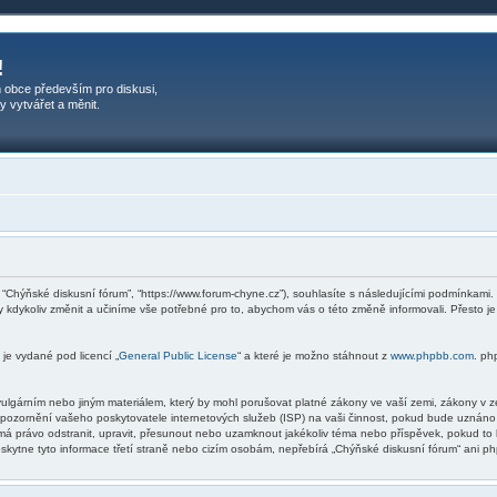
!
 obce především pro diskusi,
y vytvářet a měnit.
, “Chýňské diskusní fórum”, “https://www.forum-chyne.cz”), souhlasíte s následujícími podmínkam
ky kdykoliv změnit a učiníme vše potřebné pro to, abychom vás o této změně informovali. Přesto
je vydané pod licencí „
General Public License
“ a které je možno stáhnout z
www.phpbb.com
. ph
ulgárním nebo jiným materiálem, který by mohl porušovat platné zákony ve vaší zemi, zákony v ze
upozornění vašeho poskytovatele internetových služeb (ISP) na vaši činnost, pokud bude uznáno
 má právo odstranit, upravit, přesunout nebo uzamknout jakékoliv téma nebo příspěvek, pokud to
kytne tyto informace třetí straně nebo cizím osobám, nepřebírá „Chýňské diskusní fórum“ ani ph