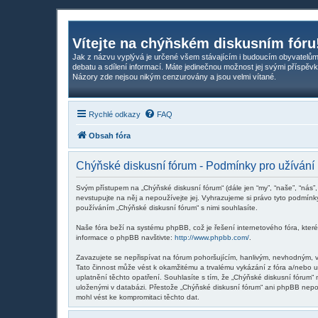
Vítejte na chýňském diskusním fóru
Jak z názvu vyplývá je určené všem stávajícím i budoucím obyvatelům
debatu a sdílení informací. Máte jedinečnou možnost jej svými příspěvk
Názory zde nejsou nikým cenzurovány a jsou velmi vítané.
Rychlé odkazy
FAQ
Obsah fóra
Chýňské diskusní fórum - Podmínky pro užívání
Svým přístupem na „Chýňské diskusní fórum“ (dále jen “my”, “naše”, “nás”
nevstupujte na něj a nepoužívejte jej. Vyhrazujeme si právo tyto podmín
používáním „Chýňské diskusní fórum“ s nimi souhlasíte.
Naše fóra beží na systému phpBB, což je řešení internetového fóra, které 
informace o phpBB navštivte:
http://www.phpbb.com/
.
Zavazujete se nepřispívat na fórum pohoršujícím, hanlivým, nevhodným, v
Tato činnost může vést k okamžitému a trvalému vykázání z fóra a/nebo 
uplatnění těchto opatření. Souhlasíte s tím, že „Chýňské diskusní fórum“
uloženými v databázi. Přestože „Chýňské diskusní fórum“ ani phpBB nepos
mohl vést ke kompromitaci těchto dat.