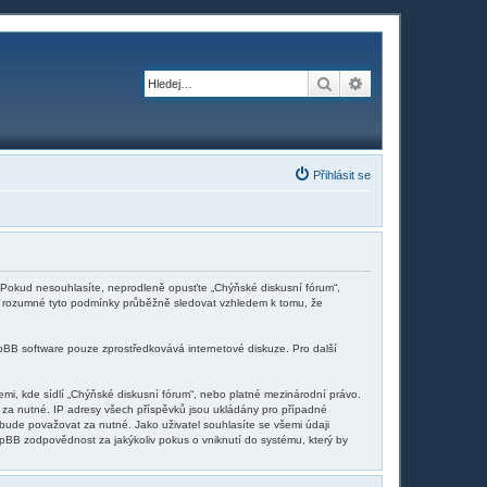
Hledat
Pokročilé hledání
Přihlásit se
i. Pokud nesouhlasíte, neprodleně opusťte „Chýňské diskusní fórum“,
 je rozumné tyto podmínky průběžně sledovat vzhledem k tomu, že
pBB software pouze zprostředkovává internetové diskuze. Pro další
mi, kde sídlí „Chýňské diskusní fórum“, nebo platné mezinárodní právo.
 za nutné. IP adresy všech příspěvků jsou ukládány pro případné
 bude považovat za nutné. Jako uživatel souhlasíte se všemi údaji
pBB zodpovědnost za jakýkoliv pokus o vniknutí do systému, který by