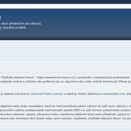
!
 obce především pro diskusi,
y vytvářet a měnit.
, “Chýňské diskusní fórum”, “https://www.forum-chyne.cz”), souhlasíte s následujícími podmínkam
ky kdykoliv změnit a učiníme vše potřebné pro to, abychom vás o této změně informovali. Přesto
je vydané pod licencí „
General Public License
“ a které je možno stáhnout z
www.phpbb.com
. ph
ulgárním nebo jiným materiálem, který by mohl porušovat platné zákony ve vaší zemi, zákony v ze
upozornění vašeho poskytovatele internetových služeb (ISP) na vaši činnost, pokud bude uznáno
 má právo odstranit, upravit, přesunout nebo uzamknout jakékoliv téma nebo příspěvek, pokud to
kytne tyto informace třetí straně nebo cizím osobám, nepřebírá „Chýňské diskusní fórum“ ani ph