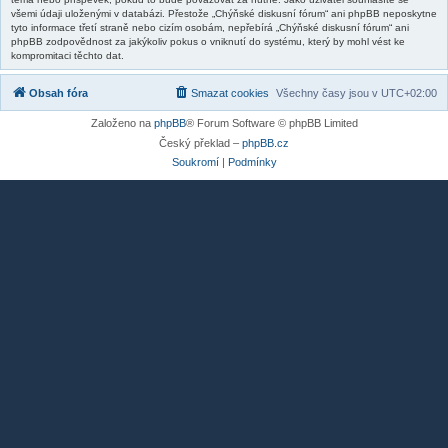
všemi údaji uloženými v databázi. Přestože „Chýňské diskusní fórum“ ani phpBB neposkytne
tyto informace třetí straně nebo cizím osobám, nepřebírá „Chýňské diskusní fórum“ ani
phpBB zodpovědnost za jakýkoliv pokus o vniknutí do systému, který by mohl vést ke
kompromitaci těchto dat.
Obsah fóra
Smazat cookies
Všechny časy jsou v
UTC+02:00
Založeno na
phpBB
® Forum Software © phpBB Limited
Český překlad –
phpBB.cz
Soukromí
|
Podmínky