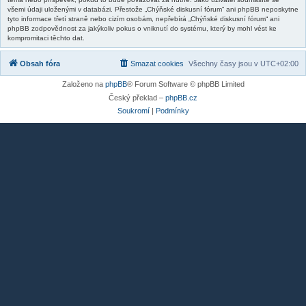
všemi údaji uloženými v databázi. Přestože „Chýňské diskusní fórum“ ani phpBB neposkytne
tyto informace třetí straně nebo cizím osobám, nepřebírá „Chýňské diskusní fórum“ ani
phpBB zodpovědnost za jakýkoliv pokus o vniknutí do systému, který by mohl vést ke
kompromitaci těchto dat.
Obsah fóra
Smazat cookies
Všechny časy jsou v
UTC+02:00
Založeno na
phpBB
® Forum Software © phpBB Limited
Český překlad –
phpBB.cz
Soukromí
|
Podmínky