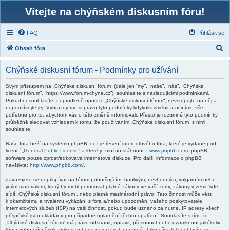
Vítejte na chýňském diskusním fóru!
FAQ
Přihlásit se
H
Obsah fóra
l
Chýňské diskusní fórum - Podmínky pro užívání
e
d
Svým přístupem na „Chýňské diskusní fórum“ (dále jen “my”, “naše”, “nás”, “Chýňské
diskusní fórum”, “https://www.forum-chyne.cz”), souhlasíte s následujícími podmínkami.
a
Pokud nesouhlasíte, neprodleně opusťte „Chýňské diskusní fórum“, nevstupujte na něj a
nepoužívejte jej. Vyhrazujeme si právo tyto podmínky kdykoliv změnit a učiníme vše
t
potřebné pro to, abychom vás o této změně informovali. Přesto je rozumné tyto podmínky
průběžně sledovat vzhledem k tomu, že používáním „Chýňské diskusní fórum“ s nimi
souhlasíte.
Naše fóra beží na systému phpBB, což je řešení internetového fóra, které je vydané pod
licencí „
General Public License
“ a které je možno stáhnout z
www.phpbb.com
. phpBB
software pouze zprostředkovává internetové diskuze. Pro další informace o phpBB
navštivte:
http://www.phpbb.com/
.
Zavazujete se nepřispívat na fórum pohoršujícím, hanlivým, nevhodným, vulgárním nebo
jiným materiálem, který by mohl porušovat platné zákony ve vaší zemi, zákony v zemi, kde
sídlí „Chýňské diskusní fórum“, nebo platné mezinárodní právo. Tato činnost může vést
k okamžitému a trvalému vykázání z fóra a/nebo upozornění vašeho poskytovatele
internetových služeb (ISP) na vaši činnost, pokud bude uznáno za nutné. IP adresy všech
příspěvků jsou ukládány pro případné uplatnění těchto opatření. Souhlasíte s tím, že
„Chýňské diskusní fórum“ má právo odstranit, upravit, přesunout nebo uzamknout jakékoliv
téma nebo příspěvek, pokud to bude považovat za nutné. Jako uživatel souhlasíte se